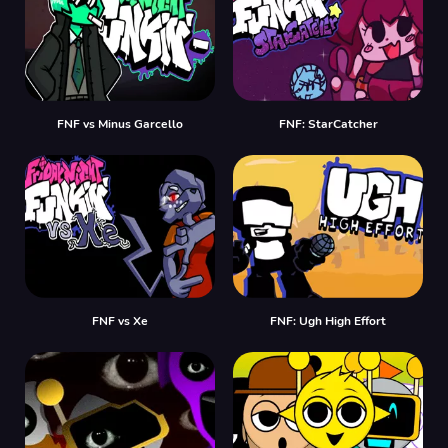
FNF vs Minus Garcello
FNF: StarCatcher
FNF vs Xе
FNF: Ugh High Effort