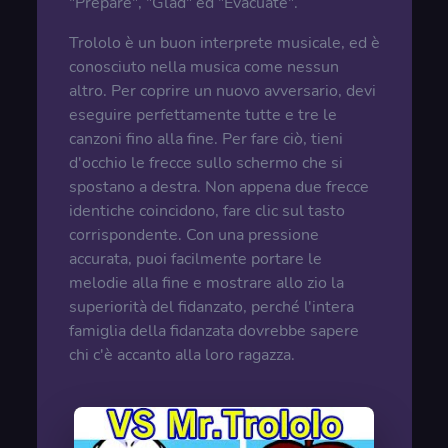
"Prepare", "Glad" ed "Evacuate".
Trololo è un buon interprete musicale, ed è
conosciuto nella musica come nessun
altro. Per coprire un nuovo avversario, devi
eseguire perfettamente tutte e tre le
canzoni fino alla fine. Per fare ciò, tieni
d'occhio le frecce sullo schermo che si
spostano a destra. Non appena due frecce
identiche coincidono, fare clic sul tasto
corrispondente. Con una pressione
accurata, puoi facilmente portare le
melodie alla fine e mostrare allo zio la
superiorità del fidanzato, perché l'intera
famiglia della fidanzata dovrebbe sapere
chi c'è accanto alla loro ragazza.