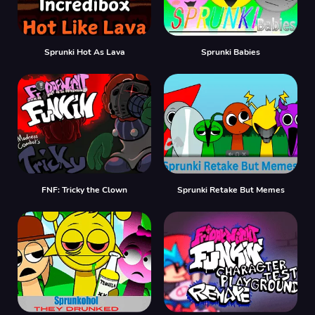
Sprunki Hot As Lava
Sprunki Babies
FNF: Tricky the Clown
Sprunki Retake But Memes