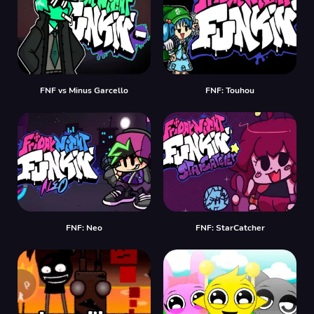
FNF vs Minus Garcello
FNF: Touhou
FNF: Neo
FNF: StarCatcher