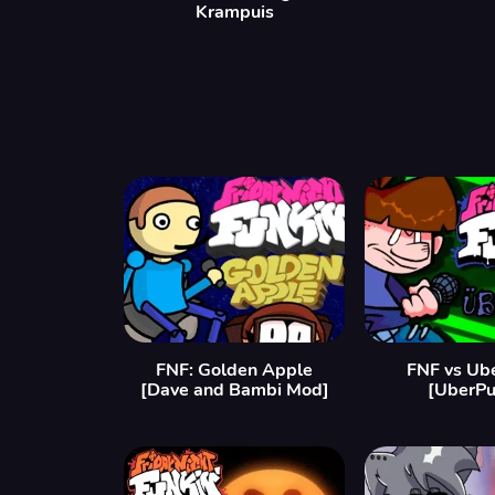
Krampuis
FNF: Golden Apple
FNF vs Ub
[Dave and Bambi Mod]
[UberPu