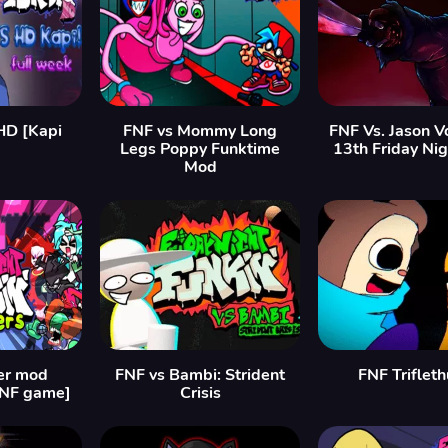
HD [Kapi
FNF vs Mommy Long
FNF Vs. Jason V
]
Legs Poppy Funktime
13th Friday Ni
Mod
er mod
FNF vs Bambi: Strident
FNF Triflet
FNF game]
Crisis