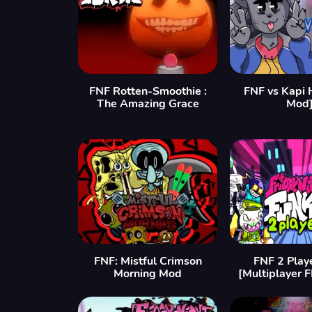
FNF Rotten-Smoothie :
FNF vs Kapi 
The Amazing Grace
Mod
FNF: Mistful Crimson
FNF 2 Play
Morning Mod
[Multiplayer 