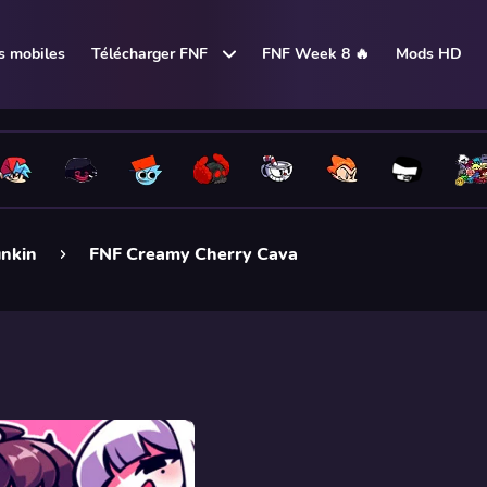
 mobiles
Télécharger FNF
FNF Week 8 🔥
Mods HD
unkin
FNF Creamy Cherry Cava