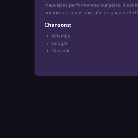
mauvaises performances sur piste. Il est 
nombre de coups sûrs afin de gagner et d’é
Chansons:
Krismile
nougat
Serendi