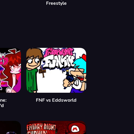
Freestyle
ne:
FNF vs Eddsworld
'd