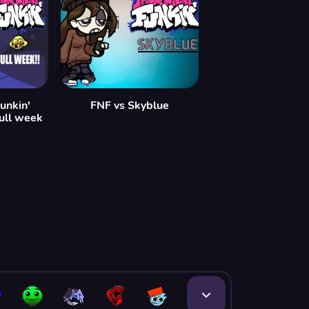
unkin'
FNF vs Skyblue
ull week