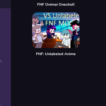
FNF Onimai Oneshot!
FNF: Unlabeled Anime
s,
e