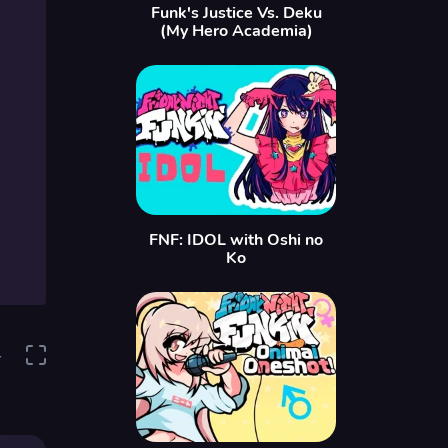
Funk's Justice Vs. Deku
(My Hero Academia)
FNF: IDOL with Oshi no
Ko
4