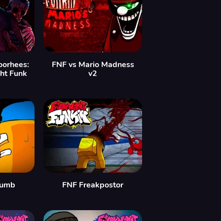
oorhees:
FNF vs Mario Madness
ght Funk
v2
humb
FNF Freakpostor