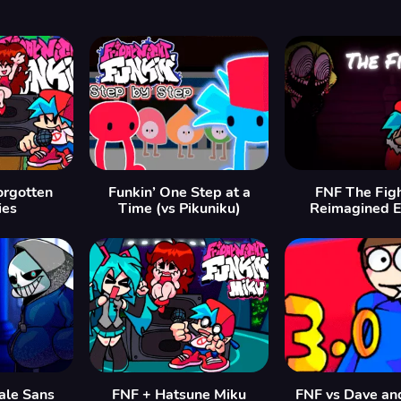
orgotten
Funkin’ One Step at a
FNF The Figh
ies
Time (vs Pikuniku)
Reimagined E
ale Sans
FNF + Hatsune Miku
FNF vs Dave an