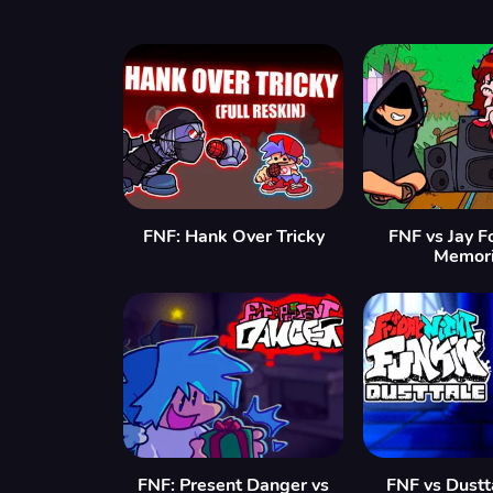
FNF: Hank Over Tricky
FNF vs Jay F
Memor
FNF: Present Danger vs
FNF vs Dustt