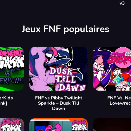
v3
Jeux FNF populaires
erKids
FNF vs Pibby Twilight
FNF Vs. Ne
nk]
Sparkle – Dusk Till
Lovewrec
Dawn