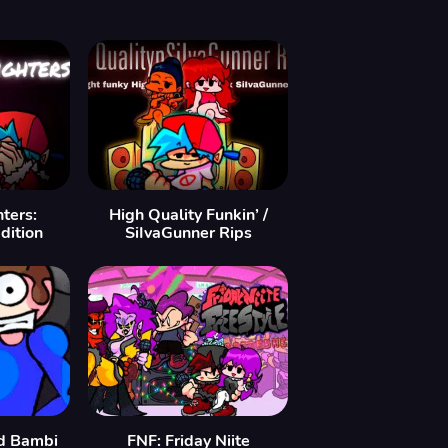
ters:
High Quality Funkin’ /
dition
SiIvaGunner Rips
d Bambi
FNF: Friday Niite