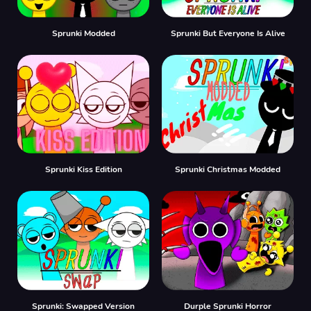
Sprunki Modded
Sprunki But Everyone Is Alive
Sprunki Kiss Edition
Sprunki Christmas Modded
Sprunki: Swapped Version
Durple Sprunki Horror