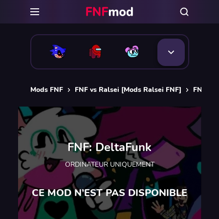
Mods FNF
FNF vs Ralsei [Mods Ralsei FNF]
FNF: De
FNF: DeltaFunk
ORDINATEUR UNIQUEMENT
CE MOD N’EST PAS DISPONIBLE