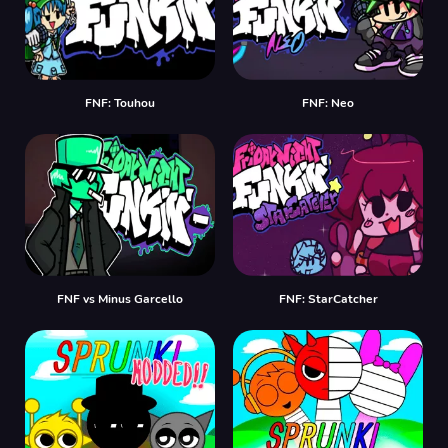
FNF: Touhou
FNF: Neo
FNF vs Minus Garcello
FNF: StarCatcher