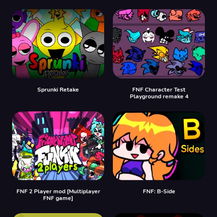
Sprunki Retake
FNF Character Test
Playground remake 4
FNF 2 Player mod [Multiplayer
FNF: B-Side
FNF game]