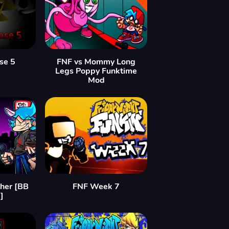
se 5
FNF vs Mommy Long
Legs Poppy Funktime
Mod
ther [BB
FNF Week 7
]