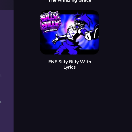
The Amazing Grace
FNF Silly Billy With
Lyrics
t
le