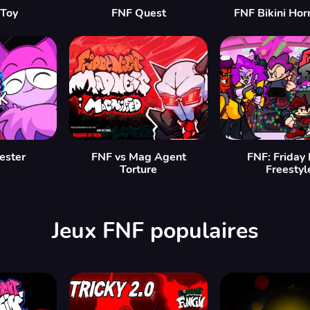
 Toy
FNF Quest
FNF Bikini Hor
Jester
FNF vs Mag Agent
FNF: Friday 
Torture
Freestyl
Jeux FNF populaires