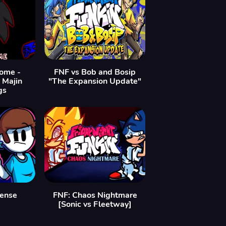
ome -
FNF vs Bob and Bosip
 Majin
"The Expansion Update"
gs
ense
FNF: Chaos Nightmare
[Sonic vs Fleetway]