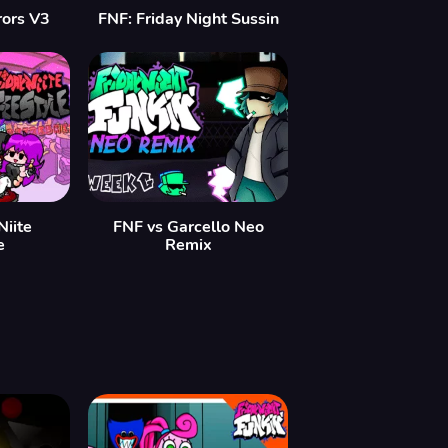
rors V3
FNF: Friday Night Sussin
Niite
FNF vs Garcello Neo
e
Remix