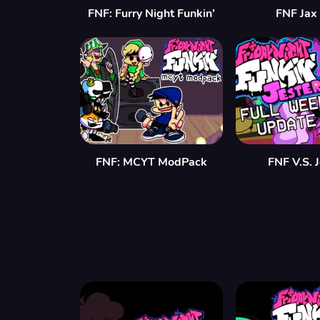
FNF: Furry Night Funkin’
FNF Jax
FNF: MCYT ModPack
FNF V.S. 