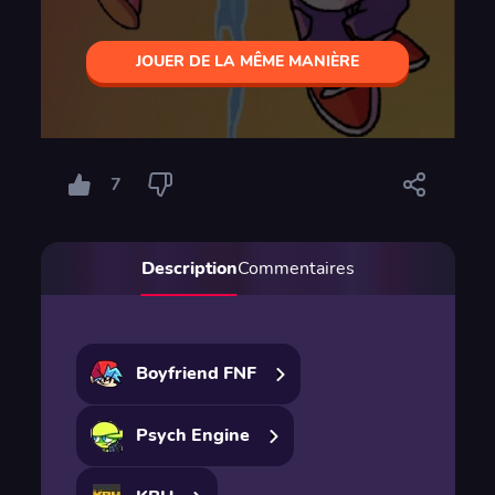
JOUER DE LA MÊME MANIÈRE
7
Description
Commentaires
Boyfriend FNF
Psych Engine