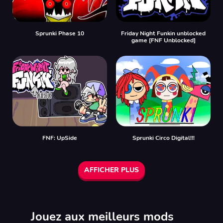
Sprunki Phase 10
Friday Night Funkin unblocked
game [FNF Unblocked]
FNF: UpSide
Sprunki Circo Digital!!!
AFFICHER PLUS
Jouez aux meilleurs mods