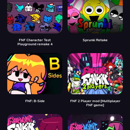
FNF Character Test
Sprunki Retake
Playground remake 4
FNF: B-Side
FNF 2 Player mod [Multiplayer
FNF game]