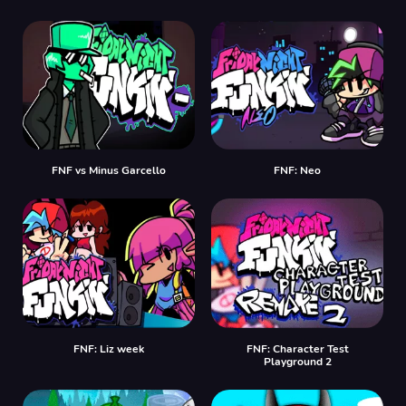
FNF vs Minus Garcello
FNF: Neo
FNF: Liz week
FNF: Character Test
Playground 2