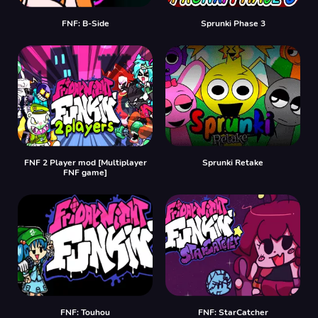
FNF: B-Side
Sprunki Phase 3
FNF 2 Player mod [Multiplayer
Sprunki Retake
FNF game]
FNF: Touhou
FNF: StarCatcher