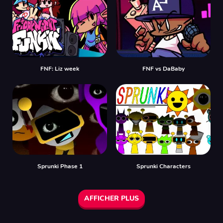
FNF: Liz week
FNF vs DaBaby
Sprunki Phase 1
Sprunki Characters
AFFICHER PLUS