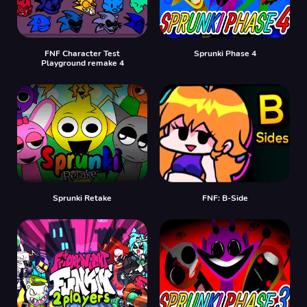
FNF Character Test
Sprunki Phase 4
Playground remake 4
Sprunki Retake
FNF: B-Side