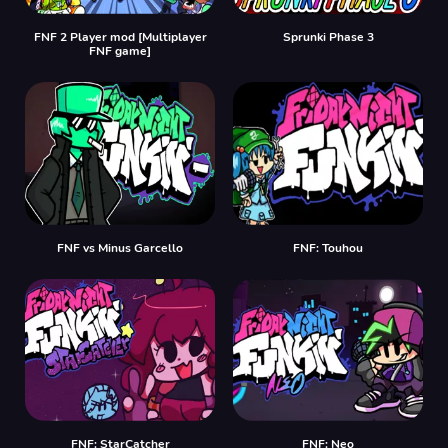
FNF 2 Player mod [Multiplayer
Sprunki Phase 3
FNF game]
FNF vs Minus Garcello
FNF: Touhou
FNF: StarCatcher
FNF: Neo