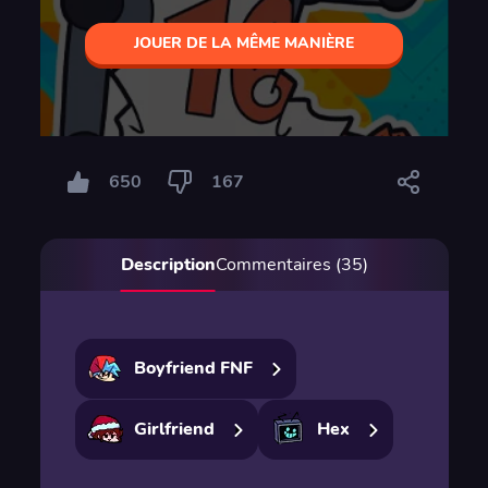
JOUER DE LA MÊME MANIÈRE
650
167
Description
Commentaires (35)
Boyfriend FNF
Girlfriend
Hex