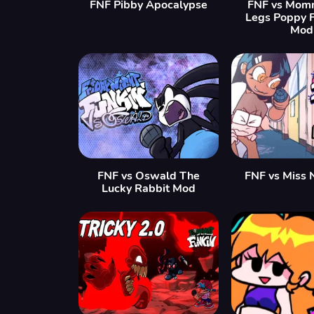
FNF Pibby Apocalypse
FNF vs Mom
Legs Poppy 
Mod
FNF vs Oswald The
FNF vs Miss 
Lucky Rabbit Mod