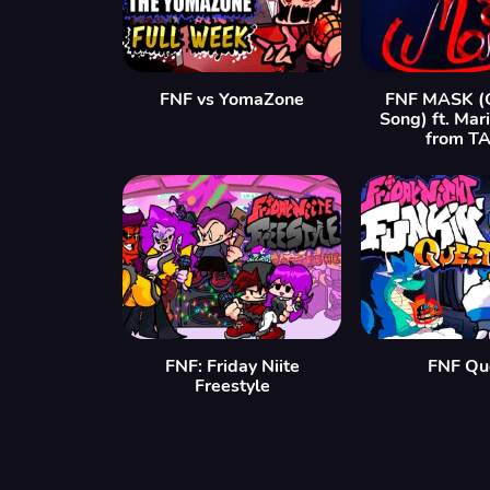
FNF vs YomaZone
FNF MASK (G
Song) ft. Mar
from T
FNF: Friday Niite
FNF Qu
Freestyle