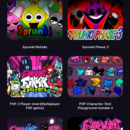
Sprunki Retake
Sprunki Phase 3
FNF 2 Player mod [Multiplayer
FNF Character Test
FNF game]
Playground remake 4