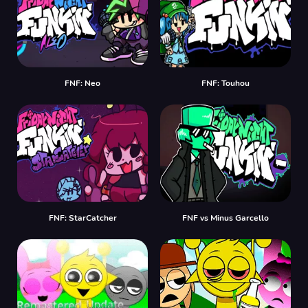
FNF: Neo
FNF: Touhou
FNF: StarCatcher
FNF vs Minus Garcello