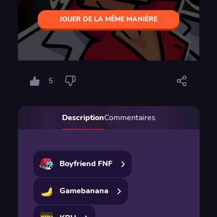
JOUER DE LA MÊME MANIÈRE
5
Description
Commentaires
Boyfriend FNF
Gamebanana