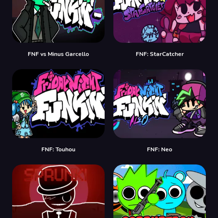
FNF vs Minus Garcello
FNF: StarCatcher
FNF: Touhou
FNF: Neo