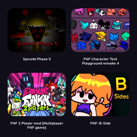
Sprunki Phase 5
FNF Character Test
Playground remake 4
FNF 2 Player mod [Multiplayer
FNF: B-Side
FNF game]