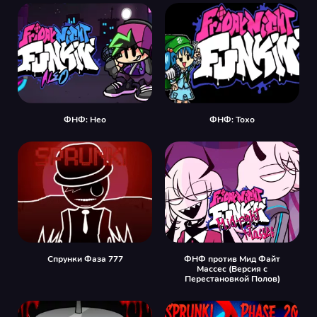
ФНФ: Нео
ФНФ: Тохо
Спрунки Фаза 777
ФНФ против Мид Файт
Массес (Версия с
Перестановкой Полов)