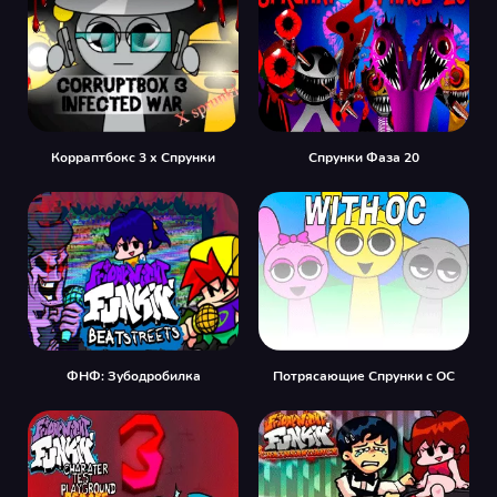
Корраптбокс 3 x Спрунки
Спрунки Фаза 20
ФНФ: Зубодробилка
Потрясающие Спрунки с OC