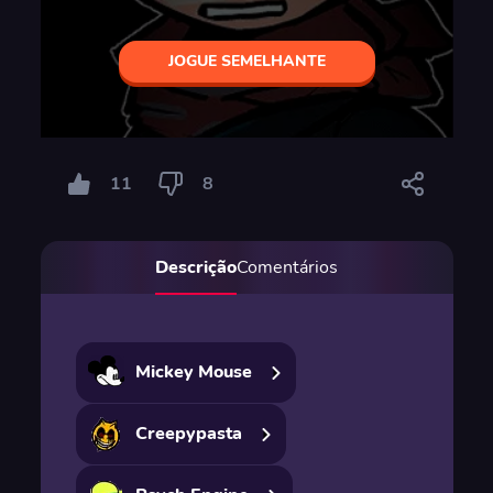
JOGUE SEMELHANTE
11
8
Descrição
Comentários
Mickey Mouse
Creepypasta