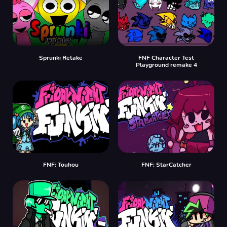
Sprunki Retake
FNF Character Test
Playground remake 4
FNF: Touhou
FNF: StarCatcher