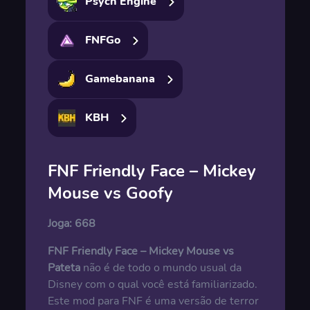
Psych Engine
FNFGo
Gamebanana
KBH
FNF Friendly Face – Mickey
Mouse vs Goofy
Joga:
668
FNF Friendly Face – Mickey Mouse vs
Pateta
não é de todo o mundo usual da
Disney com o qual você está familiarizado.
Este mod para FNF é uma versão de terror