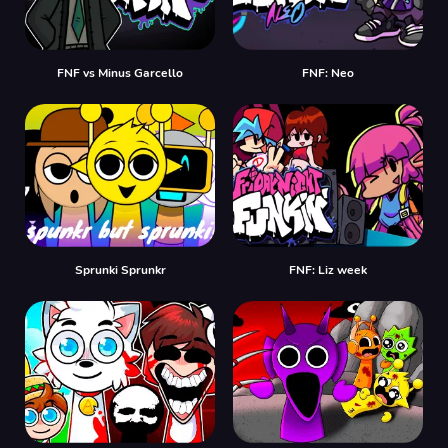
FNF vs Minus Garcello
FNF: Neo
Sprunki Sprunkr
FNF: Liz week