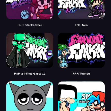
FNF: StarCatcher
FNF: Neo
FNF vs Minus Garcello
FNF: Touhou