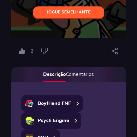
JOGUE SEMELHANTE
2
Descrição
Comentários
Boyfriend FNF
Psych Engine