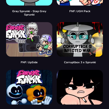
Gray Sprunki - Slap Grey
FNF: UGH Pack
Sprunki
FNF: UpSide
Corruptbox 3 x Sprunki