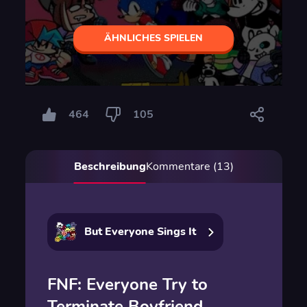
ÄHNLICHES SPIELEN
464
105
Beschreibung
Kommentare (13)
But Everyone Sings It
FNF: Everyone Try to
Terminate Boyfriend