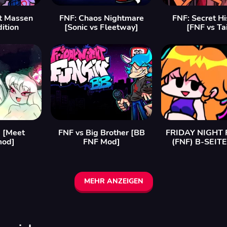
t Massen
FNF: Chaos Nightmare
FNF: Secret Hi
ition
[Sonic vs Fleetway]
[FNF vs Tai
 [Meet
FNF vs Big Brother [BB
FRIDAY NIGHT 
mod]
FNF Mod]
(FNF) B-SEIT
MEHR ANZEIGEN