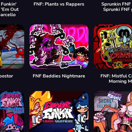
 Funkin'
FNF: Plants vs Rappers
Sprunkin FNF
 'Em Out
Sprunki FNF
arcello
postor
FNF Baddies Nightmare
FNF: Mistful 
Morning 