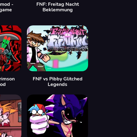
 mod -
FNF: Freitag Nacht
 game
Beklemmung
Crimson
FNF vs Pibby Glitched
Mod
Legends