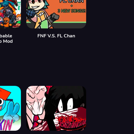
bable
FNF V.S. FL Chan
p Mod