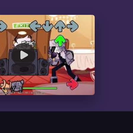
00:00
/
08:54