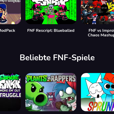
ModPack
FNF Rescript: Blueballed
FNF vs Impro
Chaos Mashu
Beliebte FNF-Spiele