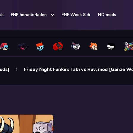
ds
FNF herunterladen
FNF Week 8 🔥
HD mods
Mods]
Friday Night Funkin: Tabi vs Ruv, mod [Ganze W