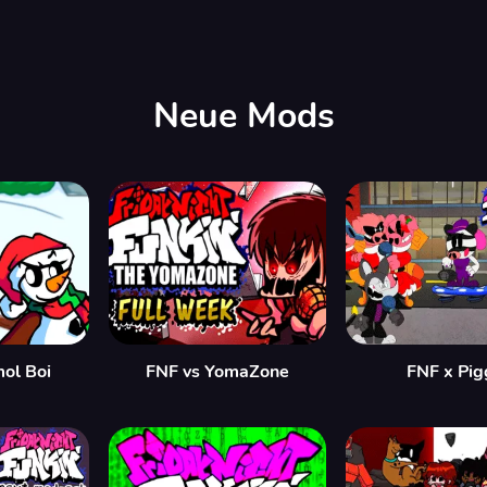
Neue Mods
mol Boi
FNF vs YomaZone
FNF x Pig