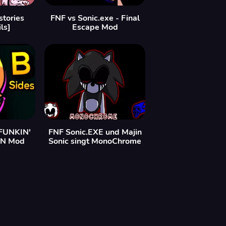
stories
FNF vs Sonic.exe - Final
ls]
Escape Mod
FUNKIN'
FNF Sonic.EXE und Majin
EN Mod
Sonic singt MonoChrome