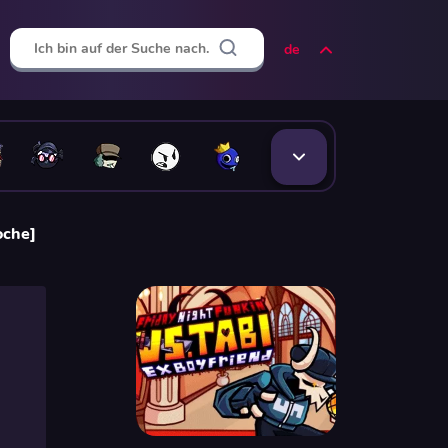
de
oche]