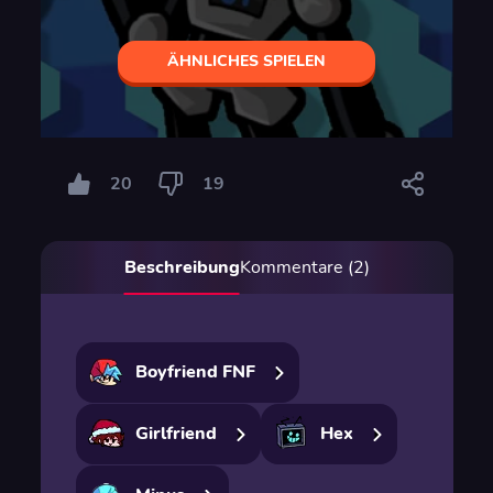
ÄHNLICHES SPIELEN
20
19
Beschreibung
Kommentare (2)
Boyfriend FNF
Girlfriend
Hex