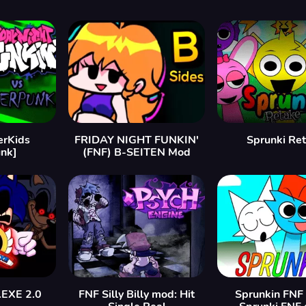
erKids
FRIDAY NIGHT FUNKIN'
Sprunki Re
nk]
(FNF) B-SEITEN Mod
.EXE 2.0
FNF Silly Billy mod: Hit
Sprunkin FNF