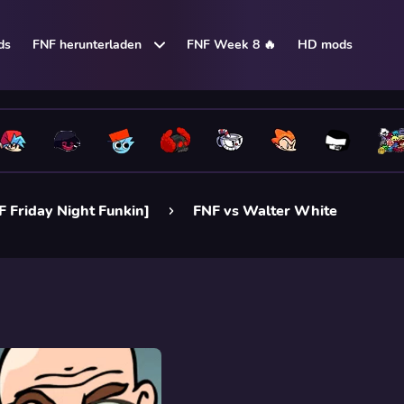
ds
FNF herunterladen
FNF Week 8 🔥
HD mods
F Friday Night Funkin]
FNF vs Walter White