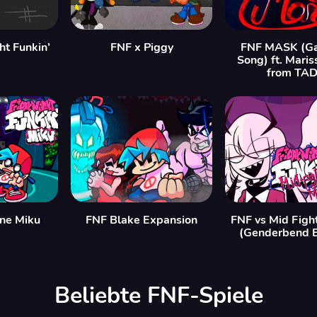
ht Funkin’
FNF x Piggy
FNF MASK (Ga
Song) ft. Maris
from TA
ne Miku
FNF Blake Expansion
FNF vs Mid Figh
(Genderbend E
Beliebte FNF-Spiele