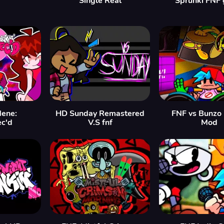
Single Real
Sprunki FNF
Nene:
HD Sunday Remastered
FNF vs Bunzo
c'd
V.S fnf
Mod