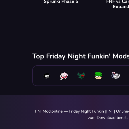
Sprunki Phase 5
FNF vs Ca
Expan
Top Friday Night Funkin' Mods
FNFMod.online — Friday Night Funkin [FNF] Online-
zum Download bereit. S