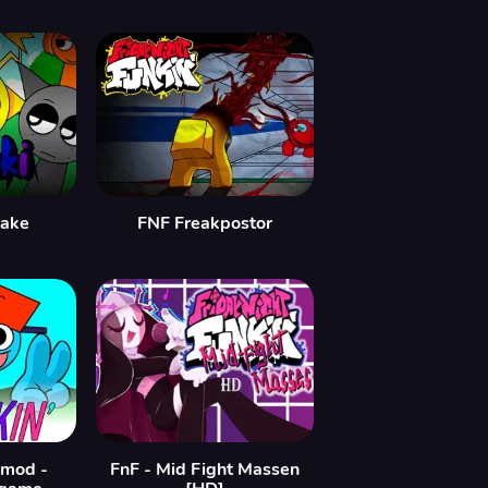
take
FNF Freakpostor
 mod -
FnF - Mid Fight Massen