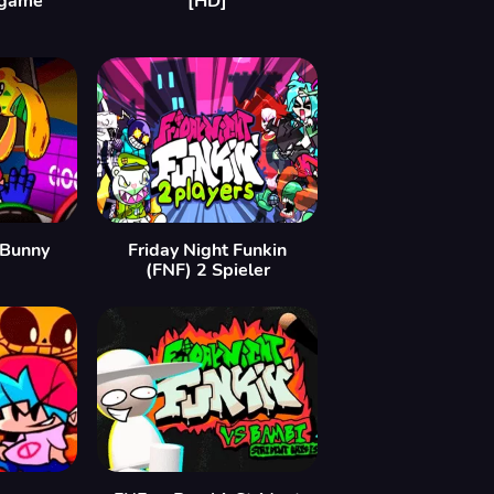
 game
[HD]
 Bunny
Friday Night Funkin
(FNF) 2 Spieler