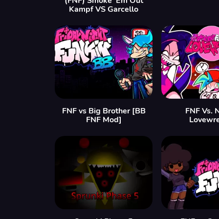
(FNF) Smoke 'Em Out
Kampf VS Garcello
FNF vs Big Brother [BB
FNF Vs. 
FNF Mod]
Lovewre