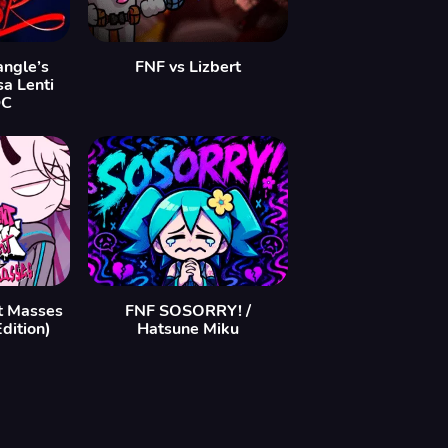
ngle’s
FNF vs Lizbert
sa Lenti
DC
t Masses
FNF SOSORRY! /
dition)
Hatsune Miku