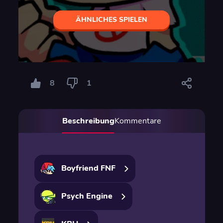
ÄHNLICHES SPIELEN
8
1
Beschreibung
Kommentare
Boyfriend FNF
Psych Engine