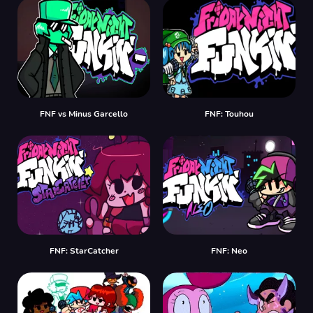
FNF vs Minus Garcello
FNF: Touhou
FNF: StarCatcher
FNF: Neo