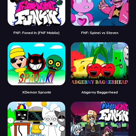
FNF: Foned In (FNF Mobile)
FNF: Spinel vs Steven
XDemon Sprunki
Abgerny Baggerhead