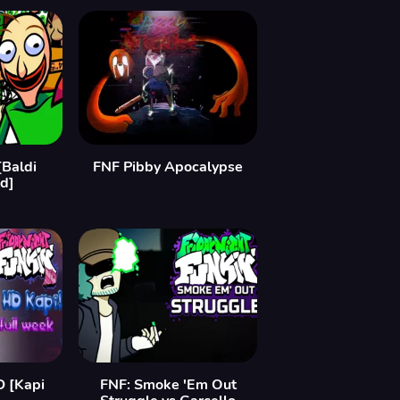
[Baldi
FNF Pibby Apocalypse
d]
D [Kapi
FNF: Smoke 'Em Out