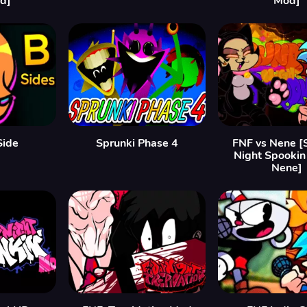
d]
Mod]
Side
Sprunki Phase 4
FNF vs Nene [
Night Spookin
Nene]