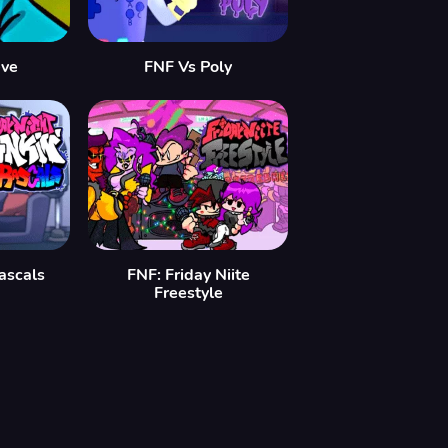
eve
FNF Vs Poly
ascals
FNF: Friday Niite
Freestyle