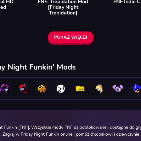
rol HD
FNF: Trepidation Mod
FNF Indie C
ded
[Friday Night
Trepidation]
POKAŻ WIĘCEJ
ay Night Funkin' Mods
ht Funkin [FNF]. Wszystkie mody FNF są odblokowane i dostępne do gry
 Zagraj w Friday Night Funkin online i pomóż chłopakowi i dziewczynie