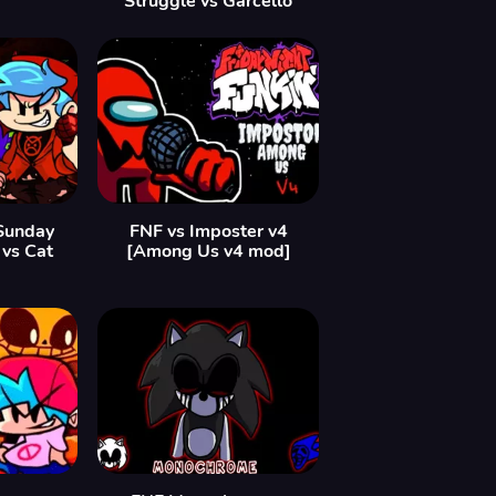
Struggle vs Garcello
Sunday
FNF vs Imposter v4
 vs Cat
[Among Us v4 mod]