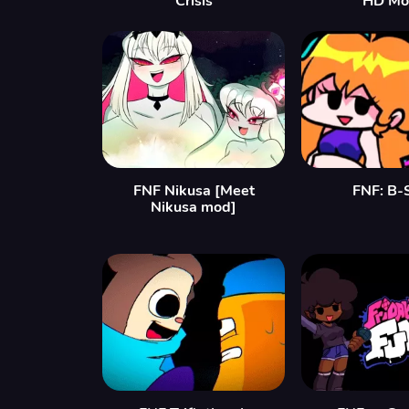
Crisis
HD Mo
FNF Nikusa [Meet
FNF: B-
Nikusa mod]