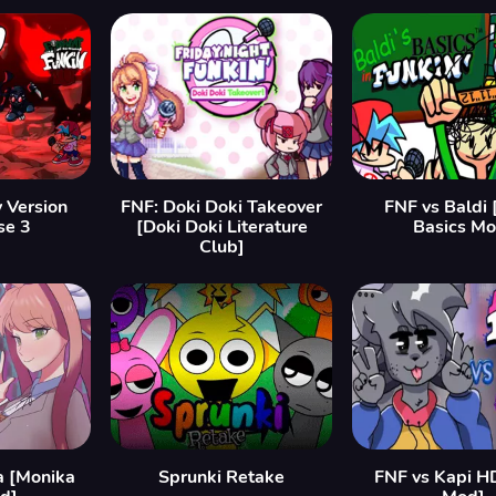
y Version
FNF: Doki Doki Takeover
FNF vs Baldi 
se 3
[Doki Doki Literature
Basics Mo
Club]
a [Monika
Sprunki Retake
FNF vs Kapi H