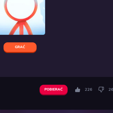
GRAĆ
226
2
POBIERAĆ