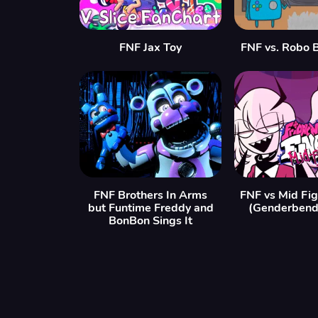
FNF Jax Toy
FNF vs. Robo 
FNF Brothers In Arms
FNF vs Mid Fi
but Funtime Freddy and
(Genderbend 
BonBon Sings It