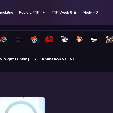
mobilne
Pobierz FNF
FNF Week 8 🔥
Mody HD
y Night Funkin]
Animation vs FNF