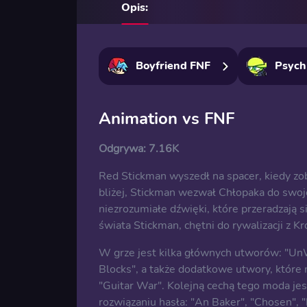
Opis:
Boyfriend FNF
Psych
Animation vs FNF
Odgrywa:
7.16K
Red Stickman wyszedł na spacer, kiedy zob
bliżej, Stickman wezwał Chłopaka do swo
niezrozumiałe dźwięki, które przeradzają s
świata Stickman, chętni do rywalizacji z K
W grze jest kilka głównych utworów: "UnWe
Blocks", a także dodatkowe utwory, które m
"Guitar War". Kolejną cechą tego moda je
rozwiązaniu hasła: "An Baker", "Chosen", "