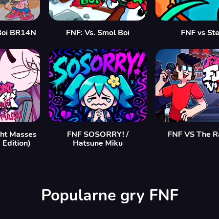
Boi BR14N
FNF: Vs. Smol Boi
FNF vs St
ght Masses
FNF SOSORRY! /
FNF VS The R
Edition)
Hatsune Miku
Popularne gry FNF