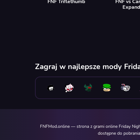
FNF Triflethumb
FNF vs Ca
Expan
Zagraj w najlepsze mody Frid
FNFMod.online — strona z grami online Friday Nig
dostępne do pobrania.