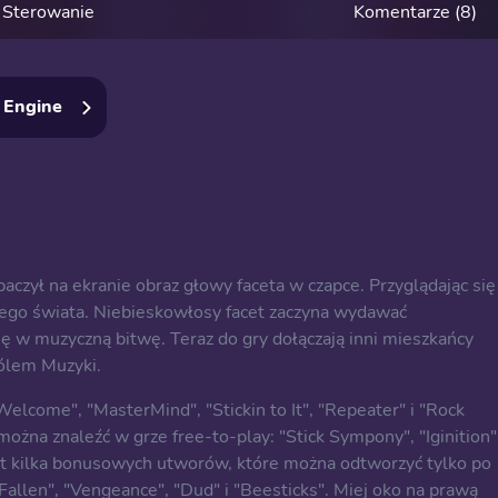
Sterowanie
Komentarze (8)
 Engine
aczył na ekranie obraz głowy faceta w czapce. Przyglądając się
jego świata. Niebieskowłosy facet zaczyna wydawać
ię w muzyczną bitwę. Teraz do gry dołączają inni mieszkańcy
rólem Muzyki.
lcome", "MasterMind", "Stickin to It", "Repeater" i "Rock
ożna znaleźć w grze free-to-play: "Stick Sympony", "Iginition" 
st kilka bonusowych utworów, które można odtworzyć tylko po
Fallen", "Vengeance", "Dud" i "Beesticks". Miej oko na prawą