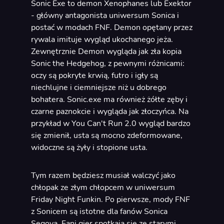
Sonic Exe to demon Xenophanes lub Exektor
- główny antagonista uniwersum Sonica i
postać w modach FNF. Demon opętany przez
rywala imituje wygląd ukochanego jeża.
Zewnętrznie Demon wygląda jak zła kopia
Sonic the Hedgehog, z pewnymi różnicami:
oczy są pokryte krwią, futro i igły są
niechlujne i ciemniejsze niż u dobrego
bohatera. Sonic.exe ma również żółte zęby i
czarne paznokcie i wygląda jak złoczyńca. Na
przykład w You Can't Run 2.0 wygląd bardzo
się zmienił, usta są mocno zdeformowane,
widoczne są żyły i stopione usta.
Tym razem będziesz musiał walczyć jako
chłopak ze złym chłopcem w uniwersum
Friday Night Funkin. Po pierwsze, mody FNF
z Sonicem są istotne dla fanów Sonica
Segova. Fani gier spotkają się ze starymi