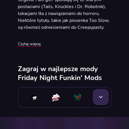
postaciami (Tails, Knuckles i Dr. Robotnik),
lokacjami tła z nawiązaniami do horroru.
Niektóre tytuły, takie jak piosenka Too Slow,
są również odniesieniami do Creepypasty.
Mody zawierają dodatkową zawartość, jeśli
Czytaj więcej
przejdziesz je na wysokim poziomie
trudności, jak w legendarnej grze Sonic SD.
Zagraj w najlepsze mody
Friday Night Funkin' Mods