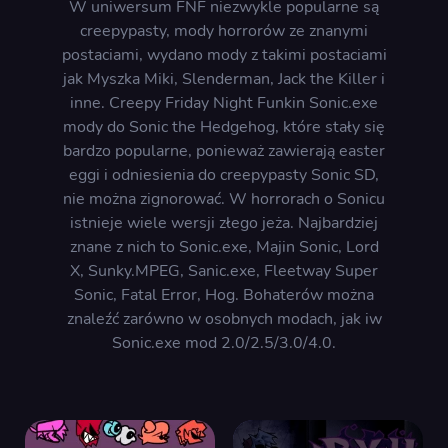
W uniwersum FNF niezwykle popularne są
creepypasty, mody horrorów ze znanymi
postaciami, wydano mody z takimi postaciami
jak Myszka Miki, Slenderman, Jack the Killer i
inne. Creepy Friday Night Funkin Sonic.exe
mody do Sonic the Hedgehog, które stały się
bardzo popularne, ponieważ zawierają easter
eggi i odniesienia do creepypasty Sonic SD,
nie można zignorować. W horrorach o Sonicu
istnieje wiele wersji złego jeża. Najbardziej
znane z nich to Sonic.exe, Majin Sonic, Lord
X, Sunky.MPEG, Sanic.exe, Fleetway Super
Sonic, Fatal Error, Hog. Bohaterów można
znaleźć zarówno w osobnych modach, jak iw
Sonic.exe mod 2.0/2.5/3.0/4.0.