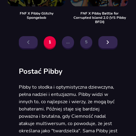
FNF X Pibby Glitchy
FNF X Pibby Battle for
Spongebob
Corrupted Island 2.0 (VS Pibby
BFDI)
1
...
5
Postać Pibby
Pibby to słodka i optymistyczna dziewczyna,
pełna nadziei i entuzjazmu. Pibby widzi w
innych to, co najlepsze i wierzy, że mogą być
bohaterami. Później staje się bardziej
poważna i brutalna, gdy Ciemność nadal
atakuje multiwersum, co powoduje, że jest
określana jako "twardzielka". Sama Pibby jest