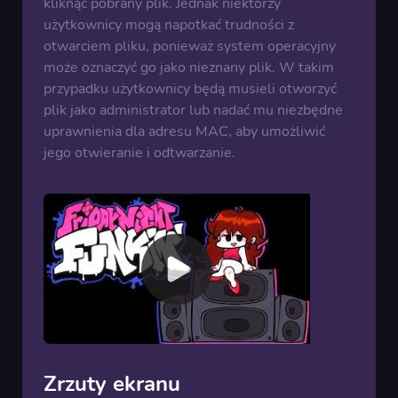
kliknąć pobrany plik. Jednak niektórzy
użytkownicy mogą napotkać trudności z
otwarciem pliku, ponieważ system operacyjny
może oznaczyć go jako nieznany plik. W takim
przypadku użytkownicy będą musieli otworzyć
plik jako administrator lub nadać mu niezbędne
uprawnienia dla adresu MAC, aby umożliwić
jego otwieranie i odtwarzanie.
Zrzuty ekranu