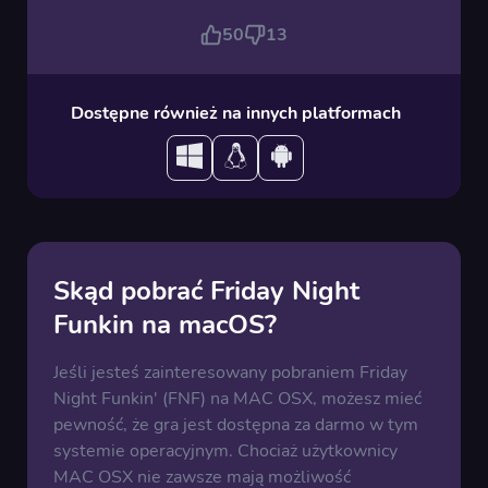
50
13
Dostępne również na innych platformach
Skąd pobrać Friday Night
Funkin na macOS?
Jeśli jesteś zainteresowany pobraniem Friday
Night Funkin' (FNF) na MAC OSX, możesz mieć
pewność, że gra jest dostępna za darmo w tym
systemie operacyjnym. Chociaż użytkownicy
MAC OSX nie zawsze mają możliwość