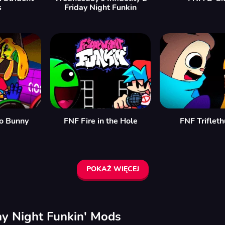
s
Friday Night Funkin
o Bunny
FNF Fire in the Hole
FNF Triflet
POKAŻ WIĘCEJ
ay Night Funkin' Mods