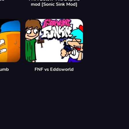
mod [Sonic Sink Mod]
humb
FNF vs Eddsworld