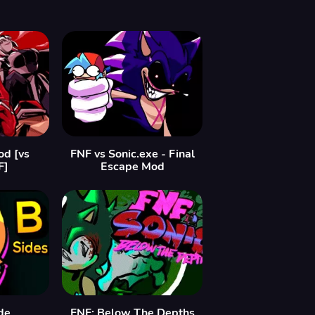
od [vs
FNF vs Sonic.exe - Final
F]
Escape Mod
de
FNF: Below The Depths