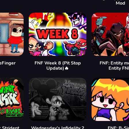
Mod
eFinger
FNF Week 8 (Pit Stop
FNF: Entity m
Update)🔥
Entity FN
 Strident
Wednesday’s Infidelity 2
FNF: B-Si