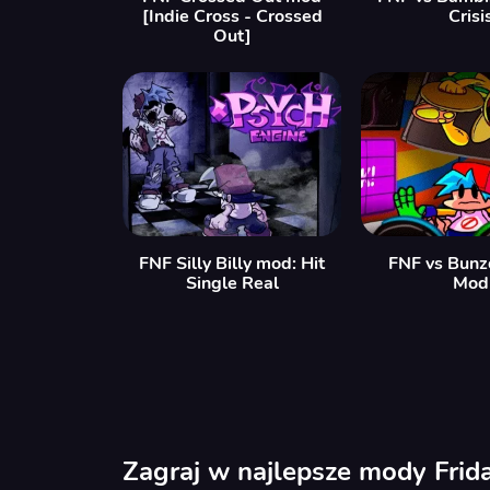
[Indie Cross - Crossed
Crisi
Out]
FNF Silly Billy mod: Hit
FNF vs Bunz
Single Real
Mod
Zagraj w najlepsze mody Frid