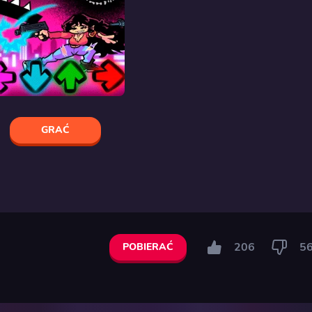
GRAĆ
206
5
POBIERAĆ