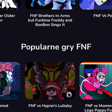
er Older
FNF Brothers In Arms
FNF Vs Po
er
but Funtime Freddy and
BonBon Sings It
Popularne gry FNF
 mod
FNF vs Hypno's Lullaby
FNF vs Momm
Legs Poppy Fu