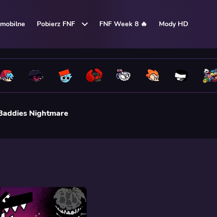
mobilne
Pobierz FNF
FNF Week 8 🔥
Mody HD
Baddies Nightmare