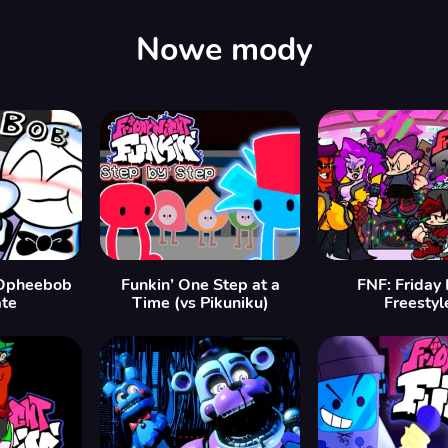
Nowe mody
Opheebob
Funkin’ One Step at a
FNF: Friday 
te
Time (vs Pikuniku)
Freestyl