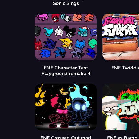
Sonic Sings
FNF Character Test
FNF Twiddl
Playground remake 4
FNF Crossed Out mod
FNF vs Bambi: