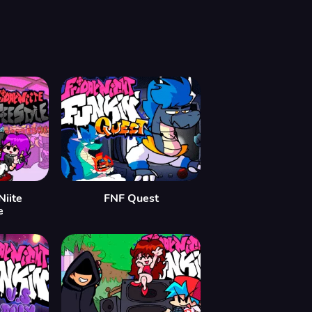
Niite
FNF Quest
e