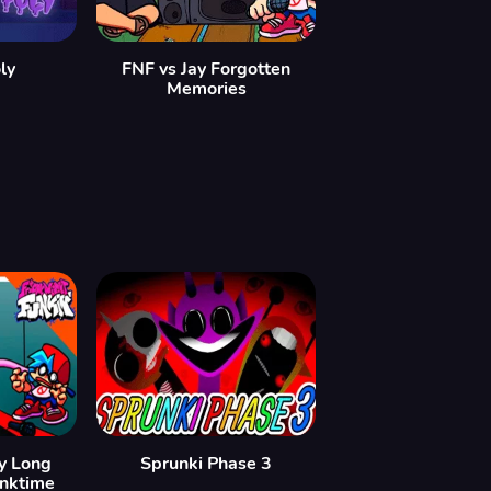
ly
FNF vs Jay Forgotten
Memories
y Long
Sprunki Phase 3
nktime