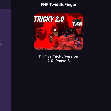
FNF TwiddleFinger
e,
i
FNF vs Tricky Version
2.0, Phase 3