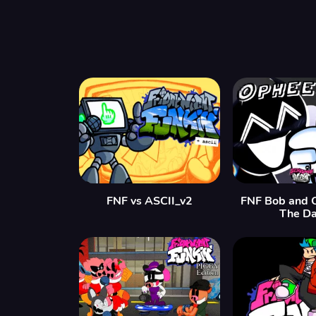
FNF vs ASCII_v2
FNF Bob and 
The Da