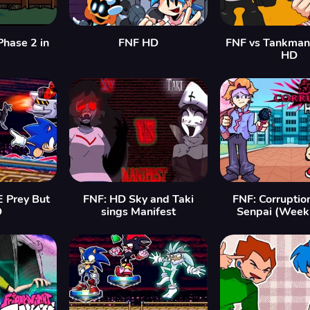
Phase 2 in
FNF HD
FNF vs Tankma
HD
E Prey But
FNF: HD Sky and Taki
FNF: Corruptio
D
sings Manifest
Senpai (Week