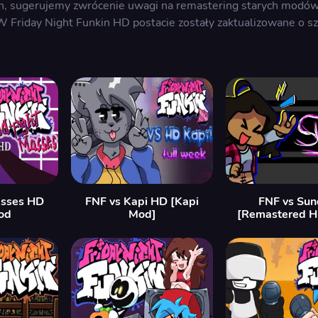
in, sugerujemy zwrócenie uwagi na remastering starych modów
 Friday Night Funkin HD postacie zostały zaktualizowane o sz
asses HD
FNF vs Kapi HD [Kapi
FNF vs Sun
od
Mod]
[Remastered 