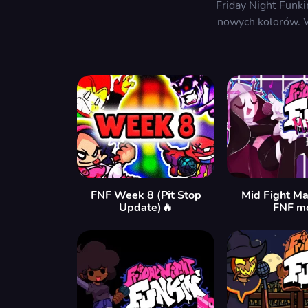
Friday Night Funk
nowych kolorów. W
FNF Week 8 (Pit Stop
Mid Fight M
Update)🔥
FNF m