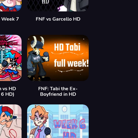
n Week 7
FNF vs Garcello HD
n vs HD
FNF: Tabi the Ex-
 6 HD)
Boyfriend in HD