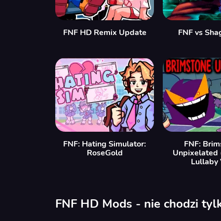
FNF HD Remix Update
FNF vs Sha
FNF: Hating Simulator:
FNF: Brim
RoseGold
Unpixelated 
Lullaby
FNF HD Mods - nie chodzi tylk