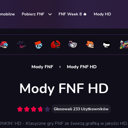
mobilne
Pobierz FNF
FNF Week 8 🔥
Mody HD
Mody FNF
Mody FNF HD
Mody FNF HD
Głosowali
233
Użytkowników
IN' HD - Klasyczne gry FNF ze świeżą grafiką w jakości HD. 