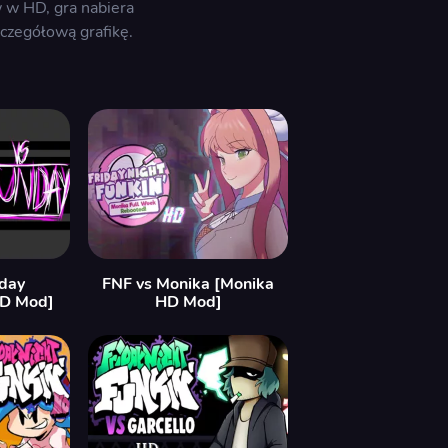
 w HD, gra nabiera
czegółową grafikę.
day
FNF vs Monika [Monika
HD Mod]
HD Mod]