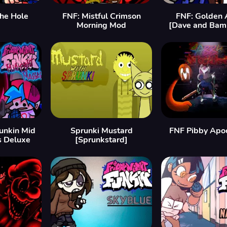
the Hole
FNF: Mistful Crimson
FNF: Golden 
Morning Mod
[Dave and Bam
Funkin Mid
Sprunki Mustard
FNF Pibby Apo
s Deluxe
[Sprunkstard]