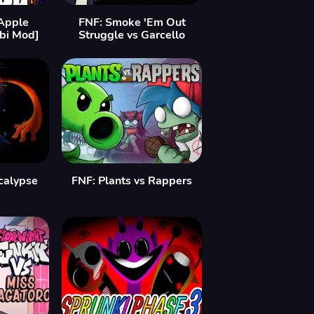
Apple
FNF: Smoke 'Em Out
bi Mod]
Struggle vs Garcello
calypse
FNF: Plants vs Rappers