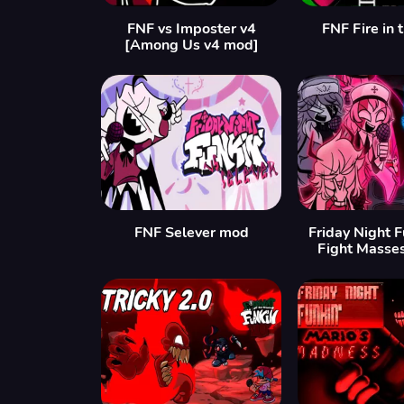
FNF vs Imposter v4
FNF Fire in 
[Among Us v4 mod]
FNF Selever mod
Friday Night 
Fight Masse