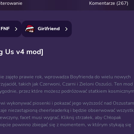
terowanie
Komentarze (267)
 FNF
Girlfriend
g Us v4 mod]
nie zajęło prawie rok, wprowadza Boyfrienda do wielu nowych
yjaciół, takich jak Czerwoni, Czarni i Zieloni Oszuści. Ten mod
tygodnie, przez które możesz podróżować statkiem kosmicznym
owi wykonywać piosenki i pokazać jego wyższość nad Oszustam
aje niezastąpioną cheerleaderką i będzie obserwować wszystk
iewczyny, facet musi wygrać. Kliknij strzałek, aby Chłopak
knięcie powinno zbiegać się z momentem, w którym stykają się