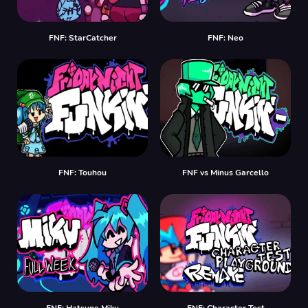
FNF: StarCatcher
FNF: Neo
FNF: Touhou
FNF vs Minus Garcello
FNF: Hatsune Miku
FNF: Character Test