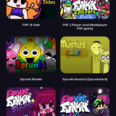
FNF: B-Side
FNF 2 Player mod [Multiplayer
FNF game]
Sprunki Retake
Sprunki Mustard [Sprunkstard]