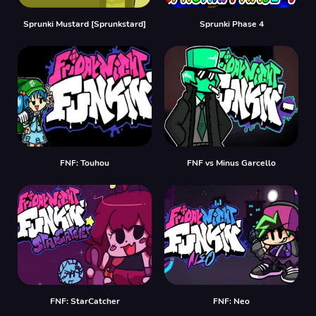
Sprunki Mustard [Sprunkstard]
Sprunki Phase 4
FNF: Touhou
FNF vs Minus Garcello
FNF: StarCatcher
FNF: Neo