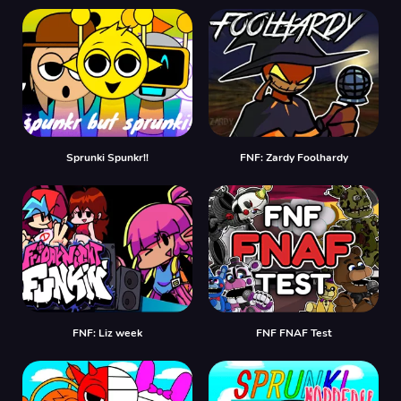
Sprunki Spunkr!!
FNF: Zardy Foolhardy
FNF: Liz week
FNF FNAF Test