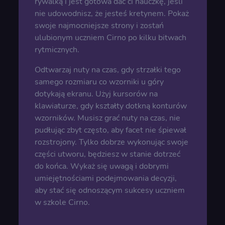
rywalką i jest gotowa dać ci nauczkę, jeśli
nie udowodnisz, że jesteś kretynem. Pokaż
swoje najmocniejsze strony i zostań
ulubionym uczniem Cirno po kilku bitwach
rytmicznych.
Odtwarzaj nuty na czas, gdy strzałki tego
samego rozmiaru co wzorniki u góry
dotykają ekranu. Użyj kursorów na
klawiaturze, gdy kształty dotkną konturów
wzorników. Musisz grać nuty na czas, nie
pudłując zbyt często, aby facet nie śpiewał
rozstrojony. Tylko dobrze wykonując swoje
części utworu, będziesz w stanie dotrzeć
do końca. Wykaż się uwagą i dobrymi
umiejętnościami podejmowania decyzji,
aby stać się odnoszącym sukcesy uczniem
w szkole Cirno.