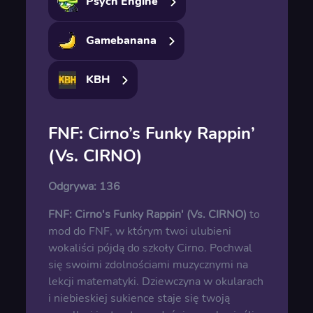
Psych Engine
Gamebanana
KBH
FNF: Cirno’s Funky Rappin’
(Vs. CIRNO)
Odgrywa:
136
FNF: Cirno's Funky Rappin' (Vs. CIRNO)
to
mod do FNF, w którym twoi ulubieni
wokaliści pójdą do szkoły Cirno. Pochwal
się swoimi zdolnościami muzycznymi na
lekcji matematyki. Dziewczyna w okularach
i niebieskiej sukience staje się twoją