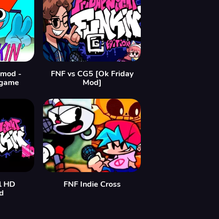
 mod -
FNF vs CG5 [Ok Friday
 game
Mod]
l HD
FNF Indie Cross
d