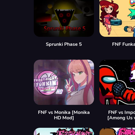
Sprunki Phase 5
FNF Funka
FNF vs Monika [Monika
FNF vs Impo
HD Mod]
[Among Us 