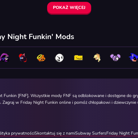
POKAŻ WIĘCEJ
ay Night Funkin' Mods
ht Funkin [FNF]. Wszystkie mody FNF są odblokowane i dostępne do gry
 Zagraj w Friday Night Funkin online i pomóż chłopakowi i dziewczynie
lityka prywatności
Skontaktuj się z nami
Subway Surfers
Friday Night Fun