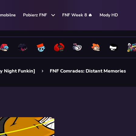
mobilne
Pobierz FNF
FNF Week 8 🔥
Mody HD
y Night Funkin]
FNF Comrades: Distant Memories