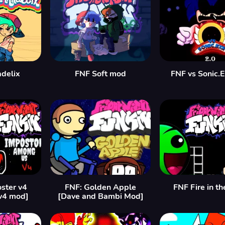
delix
FNF Soft mod
FNF vs Sonic.
ster v4
FNF: Golden Apple
FNF Fire in th
v4 mod]
[Dave and Bambi Mod]