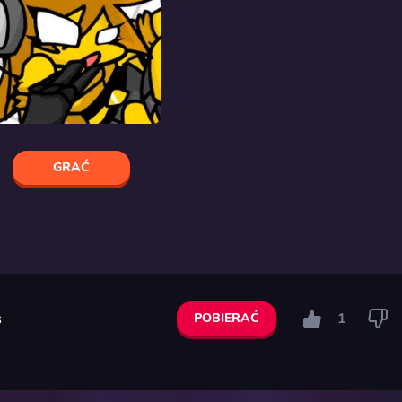
GRAĆ
s
1
POBIERAĆ