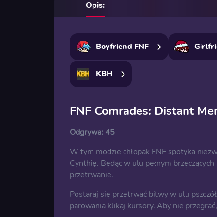
Opis:
Boyfriend FNF
Girlfr
KBH
FNF Comrades: Distant Me
Odgrywa:
45
W tym modzie chłopak FNF spotyka niezwyk
Cynthię. Będąc w ulu pełnym brzęczących 
przetrwanie.
Postaraj się przetrwać bitwy w ulu pszczół 
parowania klikaj kursory. Aby nie przegrać