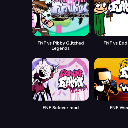
FNF vs Pibby Glitched
FNF vs Edd
Legends
FNF Selever mod
FNF We