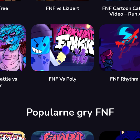
Tree
FNF vs Lizbert
FNF Cartoon Cat
Video – Run
attle vs
FNF Vs Poly
FNF Rhythm
y
Popularne gry FNF