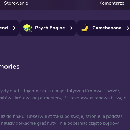
Sterowanie
Komentarze
iend
Psych Engine
Gamebanana
mories
ły duet - tajemniczą Ją i majestatyczną Królową Pszczół,
bitów i królewskiej atmosfery, BF rozpoczyna rapową bitwę o
aż do finału. Obserwuj strzałki po swojej stronie, a podczas
, należy dokładnie grać nuty i nie popełniać często błędów.