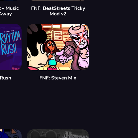
 – Music
FNF: BeatStreets Tricky
 Away
Mod v2
 Rush
FNF: Steven Mix