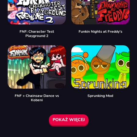
FNF: Character Test
Funkin Nights at Freddy’s
Playground 2
FNF + Chainsaw Dance vs
Sprunking Mod
Kobeni
POKAŻ WIĘCEJ