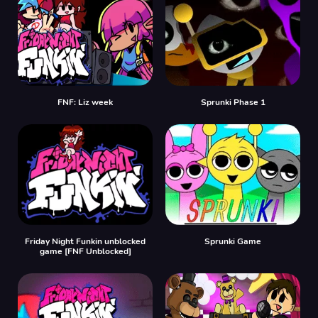
FNF: Liz week
Sprunki Phase 1
Friday Night Funkin unblocked
Sprunki Game
game [FNF Unblocked]