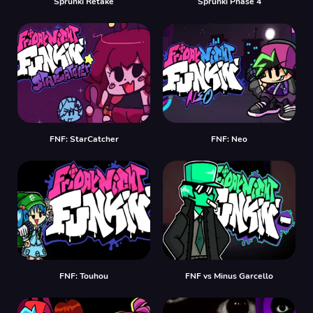
Sprunki Retake
Sprunki Phase 4
FNF: StarCatcher
FNF: Neo
FNF: Touhou
FNF vs Minus Garcello