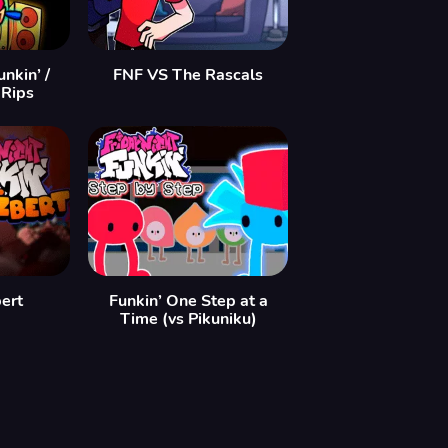
nkin’ /
FNF VS The Rascals
 Rips
bert
Funkin’ One Step at a
Time (vs Pikuniku)