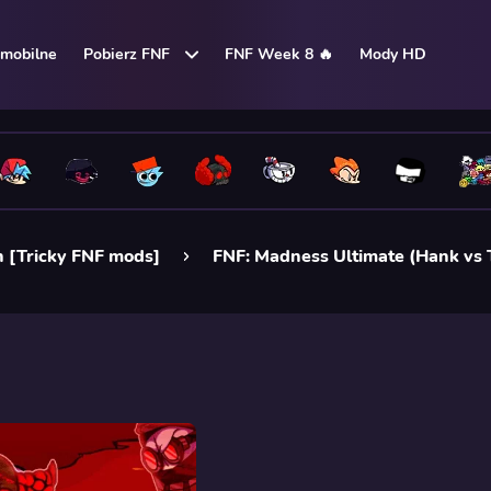
mobilne
Pobierz FNF
FNF Week 8 🔥
Mody HD
n [Tricky FNF mods]
FNF: Madness Ultimate (Hank vs 