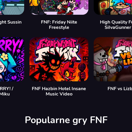
ght Sussin
FNF: Friday Niite
High Quality Fu
Freestyle
SiIvaGunner
RY! /
FNF Hazbin Hotel Insane
FNF vs Liz
Miku
Music Video
Popularne gry FNF