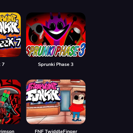
 7
Sprunki Phase 3
Crimson
FNF TwiddleFinger