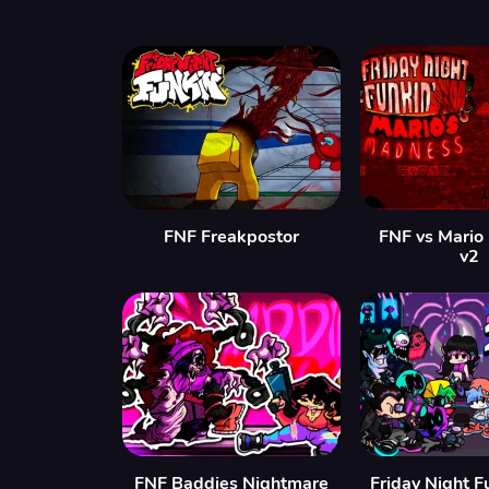
FNF Freakpostor
FNF vs Mario
v2
FNF Baddies Nightmare
Friday Night F