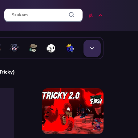
pl
Tricky)