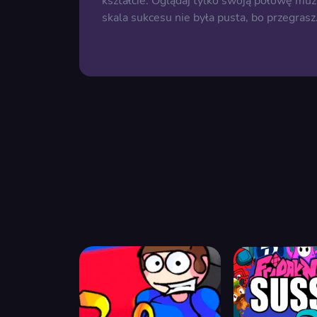
kształcie. Oglądaj tylko swoją połowę muz
skala sukcesu nie była pusta, bo przegrasz