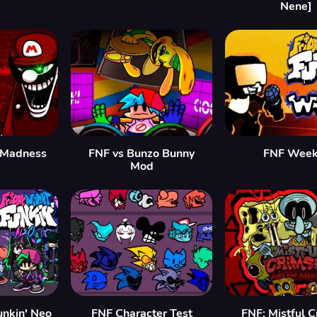
Nene]
 Madness
FNF vs Bunzo Bunny
FNF Week
Mod
unkin' Neo
FNF Character Test
FNF: Mistful 