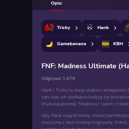
Opis:
Tricky
Hank
Gamebanana
KBH
FNF: Madness Ultimate (Ha
Odgrywa:
1.67K
Hank i Tricky to dwaj ulubieni antagoniśc
cały czas ich spotkania kończą się brutalny
Wykonaj przebój "Madness" razem z Hanki
Aby Hank wygrał bitwę, musisz perfekcyjn
muzyczna z dość trudną rozgrywką. Kliknij