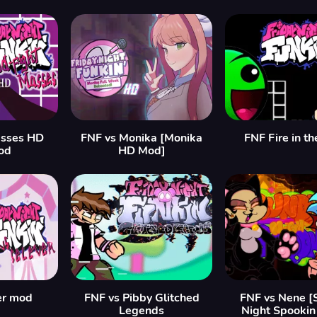
asses HD
FNF vs Monika [Monika
FNF Fire in th
od
HD Mod]
er mod
FNF vs Pibby Glitched
FNF vs Nene [
Legends
Night Spookin