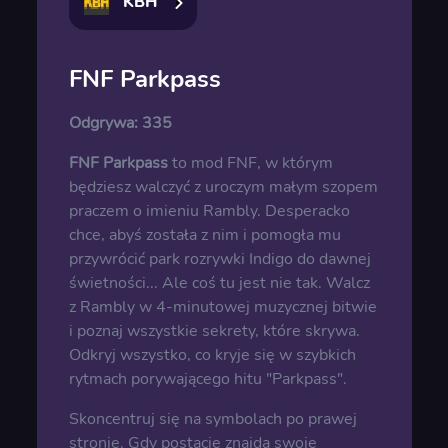
KBH
FNF Parkpass
Odgrywa:
335
FNF Parkpass
to mod FNF, w którym
będziesz walczyć z uroczym małym szopem
praczem o imieniu Rambly. Desperacko
chce, abyś została z nim i pomogła mu
przywrócić park rozrywki Indigo do dawnej
świetności... Ale coś tu jest nie tak. Walcz
z Rambly w 4-minutowej muzycznej bitwie
i poznaj wszystkie sekrety, które skrywa.
Odkryj wszystko, co kryje się w szybkich
rytmach porywającego hitu "Parkpass".
Skoncentruj się na symbolach po prawej
stronie. Gdy postacie znajdą swoje