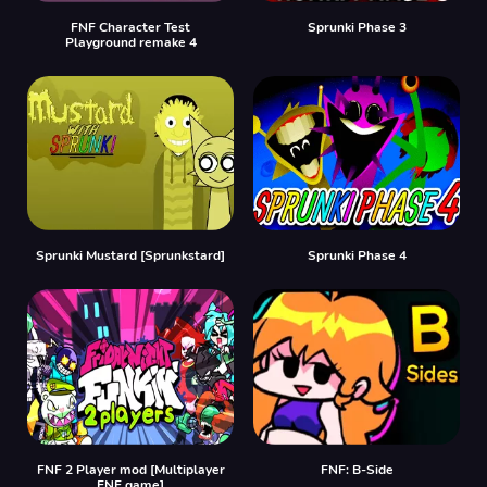
FNF Character Test
Sprunki Phase 3
Playground remake 4
Sprunki Mustard [Sprunkstard]
Sprunki Phase 4
FNF 2 Player mod [Multiplayer
FNF: B-Side
FNF game]