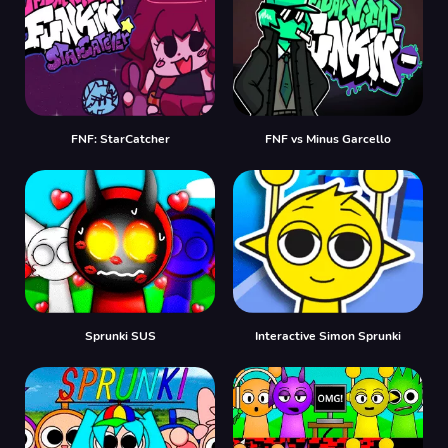
FNF: StarCatcher
FNF vs Minus Garcello
Sprunki SUS
Interactive Simon Sprunki