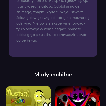
atmosfery horroru. Połącz ich głosy, łącząc
rytmy w jedną całość. Odblokuj nowe
animacje, znajdź ukryte funkcje i stwórz
ścieżkę dźwiękową, od której nie można się
oderwać. Nie bój się eksperymentować -
tylko odwaga w kombinacjach pomoże
oddać głębię strachu i doprowadzić utwór
do perfekcji.
Mody mobilne