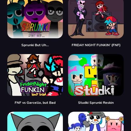
Sprunki But Uh…
FRIDAY NIGHT FUNKIN' (FNF)
FNF vs Garcello, but Bad
Studki Sprunki Reskin