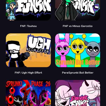
FNF: Touhou
FNF vs Minus Garcello
FNF: Ugh High Effort
ParaSprunki But Better