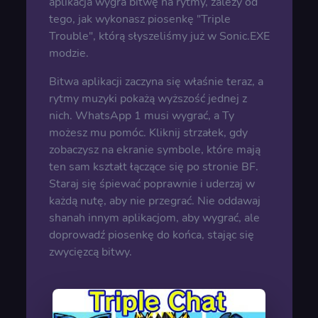
aplikacja wygra bitwę na rytmy, zależy od
tego, jak wykonasz piosenkę "Triple
Trouble", którą słyszeliśmy już w Sonic.EXE
modzie.
Bitwa aplikacji zaczyna się właśnie teraz, a
rytmy muzyki pokażą wyższość jednej z
nich. WhatsApp 1 musi wygrać, a Ty
możesz mu pomóc. Kliknij strzałek, gdy
zobaczysz na ekranie symbole, które mają
ten sam kształt łączące się po stronie BF.
Staraj się śpiewać poprawnie i uderzaj w
każdą nutę, aby nie przegrać. Nie oddawaj
shanah innym aplikacjom, aby wygrać, ale
doprowadź piosenkę do końca, stając się
zwycięzcą bitwy.