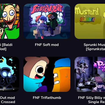
i [Baldi
FNF Soft mod
Sprunki Mus
Mod]
[Sprunksta
 Out mod
FNF Triflethumb
FNF Silly Billy 
- Crossed
Single Re