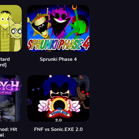
tard
Sprunki Phase 4
rd]
mod: Hit
FNF vs Sonic.EXE 2.0
al