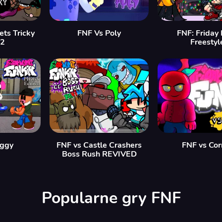
ets Tricky
FNF Vs Poly
FNF: Friday 
v2
Freestyl
iggy
FNF vs Castle Crashers
FNF vs Cor
Boss Rush REVIVED
Popularne gry FNF