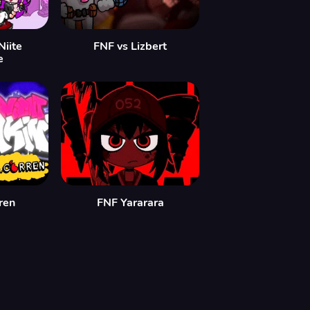
Niite
FNF vs Lizbert
e
ren
FNF Yararara