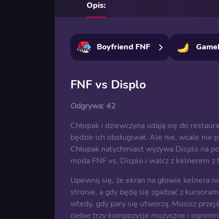
Opis:
Boyfriend FNF
Game
FNF vs Displo
Odgrywa:
42
Chłopak i dziewczyna udają się do restaurac
będzie ich obsługiwał. Ale nie, wcale nie p
Chłopak natychmiast wyzywa Displo na p
moda FNF vs. Displo i walcz z kelnerem z
Upewnij się, że ekran na głowie kelnera 
stronie, a gdy będą się zgadzać z kursorami
wtedy, gdy pary się utworzą. Musisz przej
ciebie trzy kompozycje muzyczne i ogromna