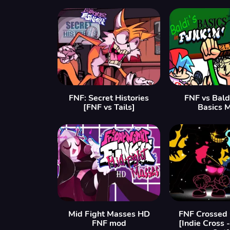
FNF: Secret Histories
FNF vs Bald
[FNF vs Tails]
Basics 
Mid Fight Masses HD
FNF Crossed
FNF mod
[Indie Cross 