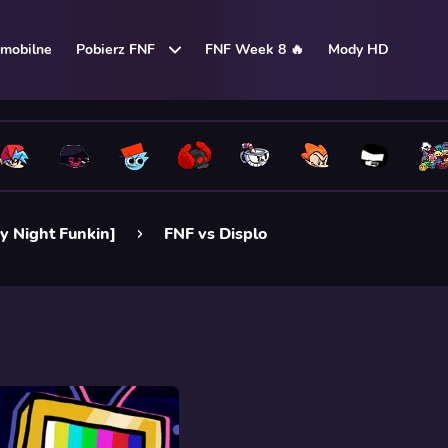
mobilne
Pobierz FNF
FNF Week 8 🔥
Mody HD
y Night Funkin]
FNF vs Displo