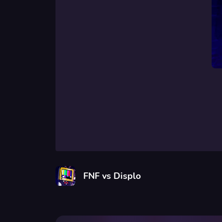
FNF vs Displo