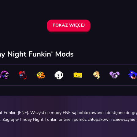
POKAŻ WIĘCEJ
ay Night Funkin' Mods
ht Funkin [FNF]. Wszystkie mody FNF są odblokowane i dostępne do gry
 Zagraj w Friday Night Funkin online i pomóż chłopakowi i dziewczynie