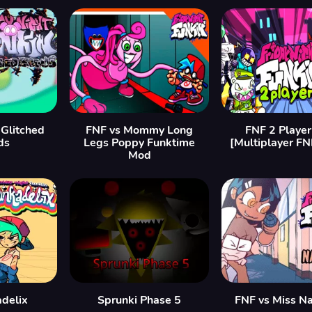
 Glitched
FNF vs Mommy Long
FNF 2 Playe
ds
Legs Poppy Funktime
[Multiplayer F
Mod
delix
Sprunki Phase 5
FNF vs Miss N