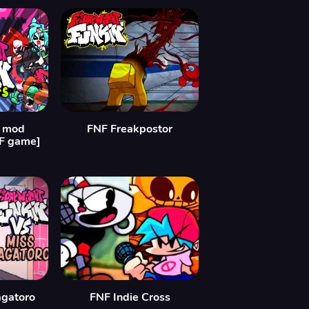
r mod
FNF Freakpostor
NF game]
agatoro
FNF Indie Cross