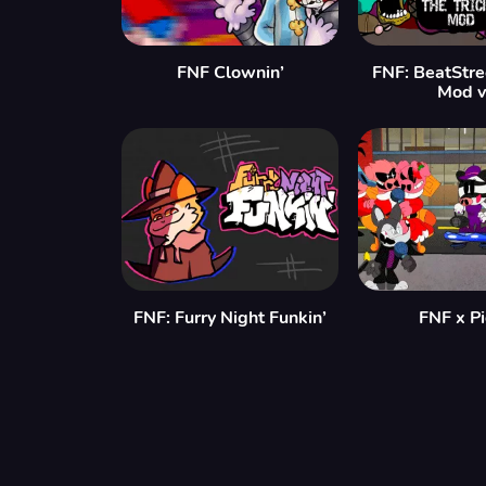
FNF Clownin’
FNF: BeatStre
Mod 
FNF: Furry Night Funkin’
FNF x P