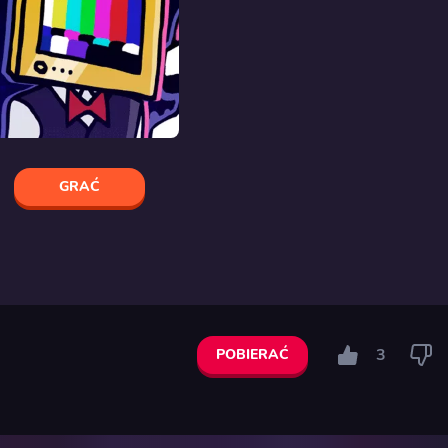
GRAĆ
3
POBIERAĆ