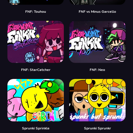
FNF: Touhou
FNF vs Minus Garcello
FNF: StarCatcher
FNF: Neo
Sprunki Sprinkle
Sprunki Sprunkr