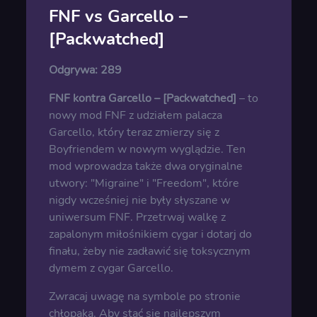
FNF vs Garcello –
[Packwatched]
Odgrywa:
289
FNF kontra Garcello – [Packwatched]
– to
nowy mod FNF z udziałem palacza
Garcello, który teraz zmierzy się z
Boyfriendem w nowym wyglądzie. Ten
mod wprowadza także dwa oryginalne
utwory: "Migraine" i "Freedom", które
nigdy wcześniej nie były słyszane w
uniwersum FNF. Przetrwaj walkę z
zapalonym miłośnikiem cygar i dotarj do
finału, żeby nie zadławić się toksycznym
dymem z cygar Garcello.
Zwracaj uwagę na symbole po stronie
chłopaka. Aby stać się najlepszym