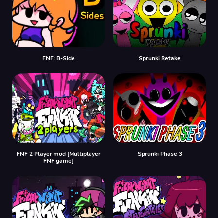
FNF: B-Side
Sprunki Retake
FNF 2 Player mod [Multiplayer
Sprunki Phase 3
FNF game]