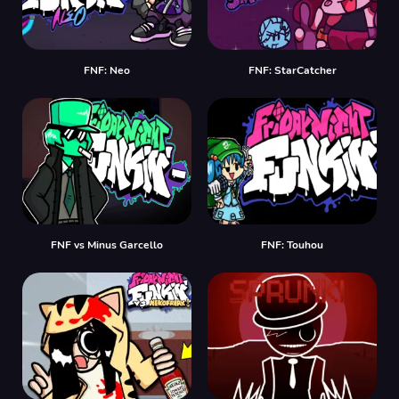
FNF: Neo
FNF: StarCatcher
FNF vs Minus Garcello
FNF: Touhou