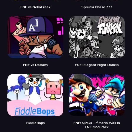
FNF vs NekoFreak
Sprunki Phase 777
FNF vs DaBaby
FNF: Elegant Night Dancin
FiddleBops
FNF: SMG4 – If Mario Was In
FNF Mod Pack