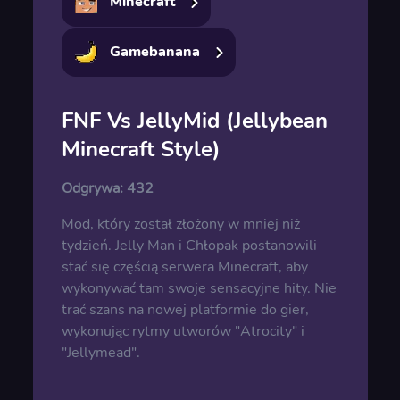
Minecraft
Gamebanana
FNF Vs JellyMid (Jellybean
Minecraft Style)
Odgrywa:
432
Mod, który został złożony w mniej niż
tydzień. Jelly Man i Chłopak postanowili
stać się częścią serwera Minecraft, aby
wykonywać tam swoje sensacyjne hity. Nie
trać szans na nowej platformie do gier,
wykonując rytmy utworów "Atrocity" i
"Jellymead".