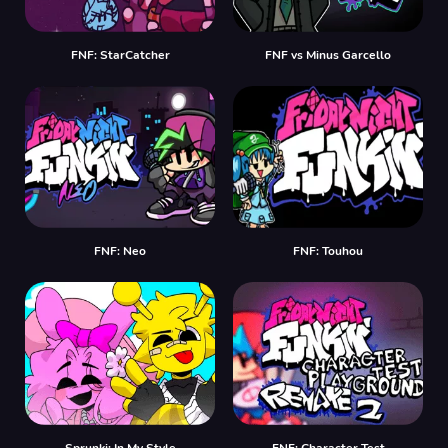
FNF: StarCatcher
FNF vs Minus Garcello
FNF: Neo
FNF: Touhou
Sprunki: In My Style
FNF: Character Test