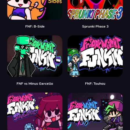
FNF: B-Side
Sprunki Phase 3
FNF vs Minus Garcello
FNF: Touhou