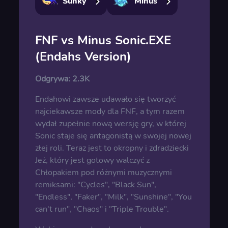
Sunky
Minus
FNF vs Minus Sonic.EXE
(Endahs Version)
Odgrywa:
2.3K
Endahowi zawsze udawało się tworzyć
najciekawsze mody dla FNF, a tym razem
wydał zupełnie nową wersję gry, w której
Sonic staje się antagonistą w swojej nowej
złej roli. Teraz jest to okropny i zdradziecki
Jeż, który jest gotowy walczyć z
Chłopakiem pod różnymi muzycznymi
remiksami: "Cycles", "Black Sun",
"Endless", "Faker", "Milk", "Sunshine", "You
can't run", "Chaos" i "Triple Trouble".