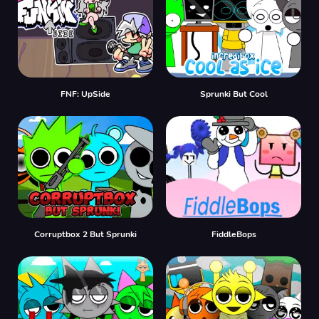
FNF: UpSide
Sprunki But Cool
Corruptbox 2 But Sprunki
FiddleBops