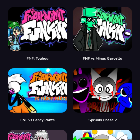
FNF: Touhou
FNF vs Minus Garcello
FNF vs Fancy Pants
Sprunki Phase 2