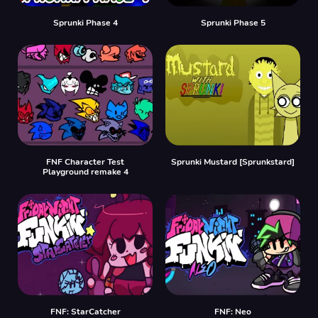
Sprunki Phase 4
Sprunki Phase 5
FNF Character Test
Sprunki Mustard [Sprunkstard]
Playground remake 4
FNF: StarCatcher
FNF: Neo