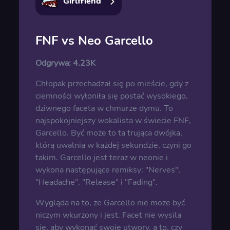
Girlfriend
FNF vs Neo Garcello
Odgrywa:
4.23K
Chłopak przechadzał się po mieście, gdy z
ciemności wyłoniła się postać wysokiego,
dziwnego faceta w chmurze dymu. To
najspokojniejszy wokalista w świecie FNF,
Garcello. Być może to ta trująca dwójka,
którą uwalnia w każdej sekundzie, czyni go
takim. Garcello jest teraz w neonie i
wykona następujące remiksy: "Nerves",
"Headache", "Release" i "Fading".
Wygląda na to, że Garcello nie może być
niczym wkurzony i jest. Facet nie wysila
się, aby wykonać swoje utwory, a to, czy