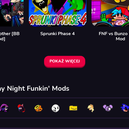
other [BB
Sprunki Phase 4
FNF vs Bunzo
od]
Mod
POKAŻ WIĘCEJ
ay Night Funkin' Mods