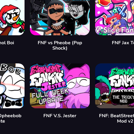
mol Boi
FNF vs Pheobe (Pop
FNF Jax T
Shock)
Opheebob
FNF V.S. Jester
FNF: BeatStreet
te
Mod v2