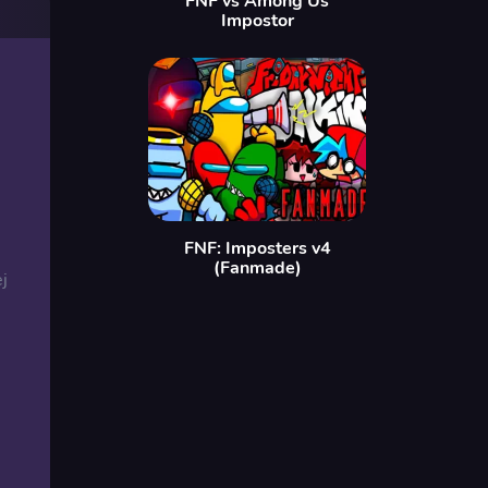
FNF vs Among Us
Impostor
FNF: Imposters v4
(Fanmade)
j