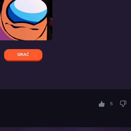
GRAĆ
5