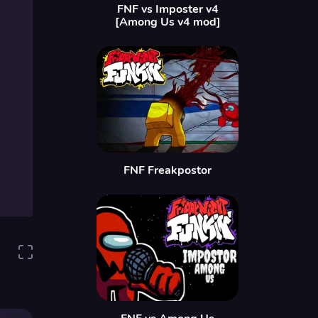
FNF vs Imposter v4
[Among Us v4 mod]
FNF Freakpostor