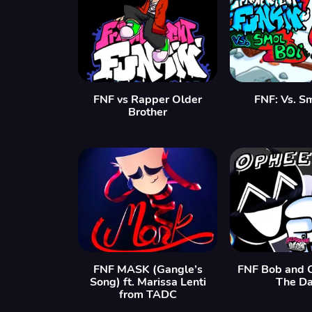
FNF vs Rapper Older
FNF: Vs. S
Brother
FNF MASK (Gangle’s
FNF Bob and 
Song) ft. Marissa Lenti
The Da
from TADC