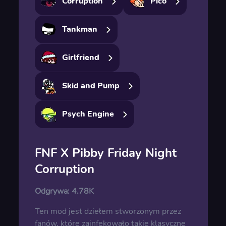
Corruption
Pico
Tankman
Girlfriend
Skid and Pump
Psych Engine
FNF X Pibby Friday Night
Corruption
Odgrywa:
4.78K
Ten mod jest dziełem stworzonym przez
fanów, które zainfekowało takie klasyczne