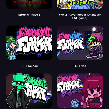
Sprunki Phase 5
FNF 2 Player mod [Multiplayer
FNF game]
FNF: Touhou
FNF: Neo