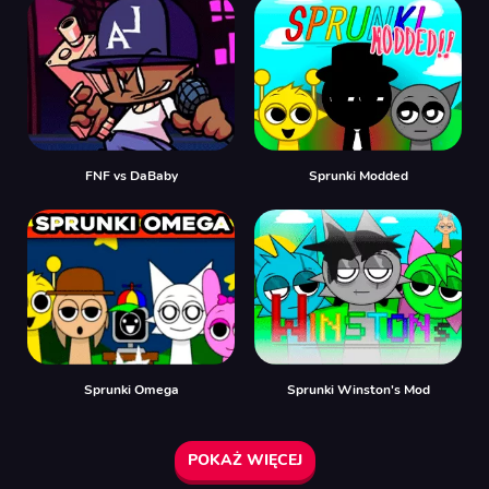
FNF vs DaBaby
Sprunki Modded
Sprunki Omega
Sprunki Winston's Mod
POKAŻ WIĘCEJ