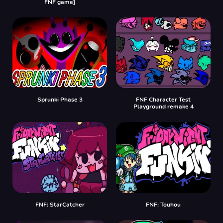
FNF game]
Sprunki Phase 3
FNF Character Test
Playground remake 4
FNF: StarCatcher
FNF: Touhou