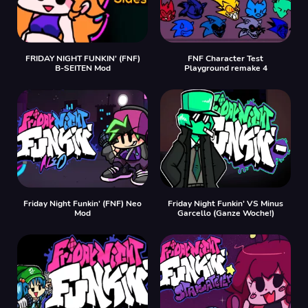
FRIDAY NIGHT FUNKIN' (FNF)
FNF Character Test
B-SEITEN Mod
Playground remake 4
Friday Night Funkin' (FNF) Neo
Friday Night Funkin' VS Minus
Mod
Garcello (Ganze Woche!)