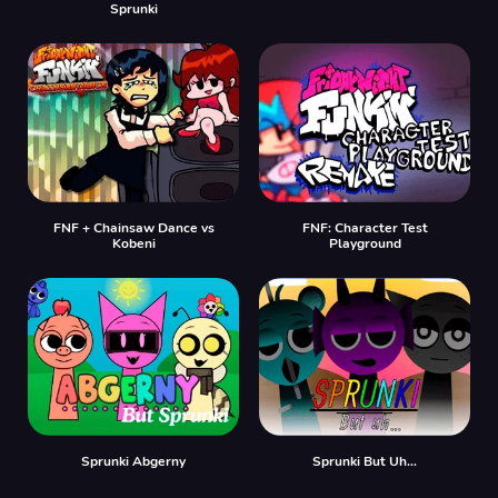
Sprunki
FNF + Chainsaw Dance vs
FNF: Character Test
Kobeni
Playground
Sprunki Abgerny
Sprunki But Uh…