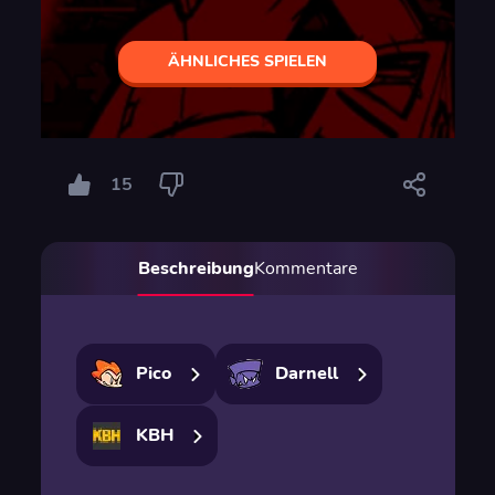
ÄHNLICHES SPIELEN
15
Beschreibung
Kommentare
Pico
Darnell
KBH