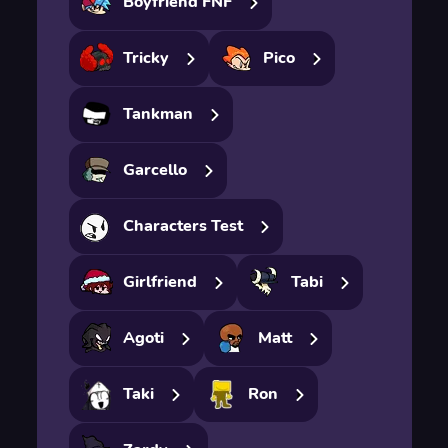
Boyfriend FNF
Tricky
Pico
Tankman
Garcello
Characters Test
Girlfriend
Tabi
Agoti
Matt
Taki
Ron