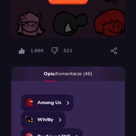
1.86K
521
Opis:
Komentarze (46)
Among Us
Whitty