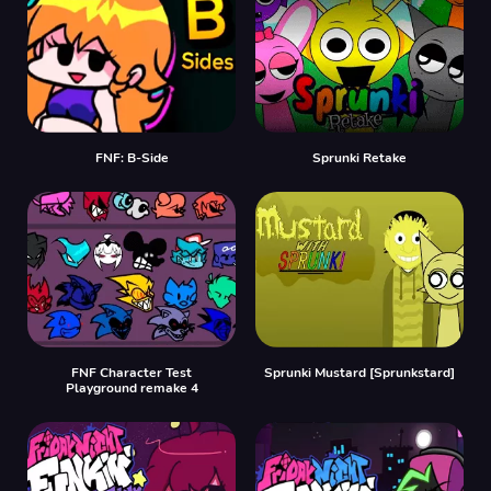
FNF: B-Side
Sprunki Retake
FNF Character Test
Sprunki Mustard [Sprunkstard]
Playground remake 4