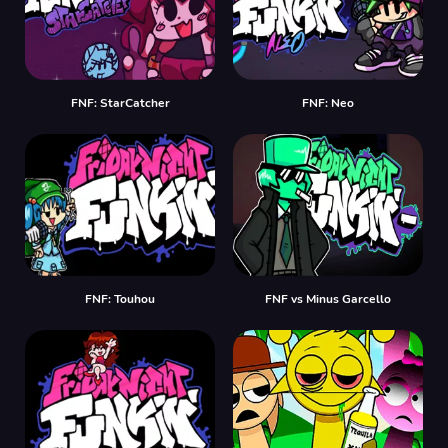
FNF: StarCatcher
FNF: Neo
FNF: Touhou
FNF vs Minus Garcello