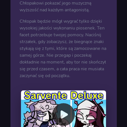
Chłopakowi pokazać jego muzyczną
wyższość nad każdym antagonistą.
Chłopak będzie mógł wygrać tylko dzięki
wysokiej jakości wykonaniu piosenek. Ten
facet potrzebuje twojej pomocy. Naciśnij
strzałek, gdy zobaczysz, że biegnące znaki
stykają się z tymi, które są zamocowane na
samej górze. Nie przegap i poczekaj
dokładnie na moment, aby tor nie skończył
się przed czasem, a cała praca nie musiała
zaczynać się od początku.