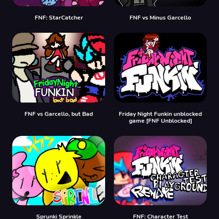
FNF: StarCatcher
FNF vs Minus Garcello
FNF vs Garcello, but Bad
Friday Night Funkin unblocked
game [FNF Unblocked]
Sprunki Sprinkle
FNF: Character Test