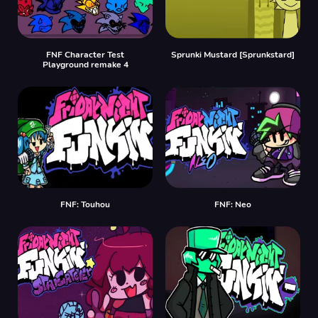
FNF Character Test
Sprunki Mustard [Sprunkstard]
Playground remake 4
FNF: Touhou
FNF: Neo