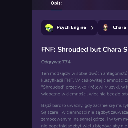
Opis:
Psych Engine
Chara
FNF: Shrouded but Chara Si
Odgrywa:
774
Ten mod łączy w sobie dwóch antagonistów
klasyfikacji FNF. W całkowitej ciemności
"Shrouded" przeciwko Królowi Muzyki, w kt
widoczne w ciemności, więc nie będzie łat
Bądź bardzo uważny, gdy zacznie się muzy
Są szare i w ciemności nie są zbyt zauważa
zamocowanymi na samej górze, i w tym mo
nie popełniając zbyt wielu błędów, aby nie