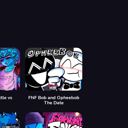
tle vs
FNF Bob and Opheebob
The Date