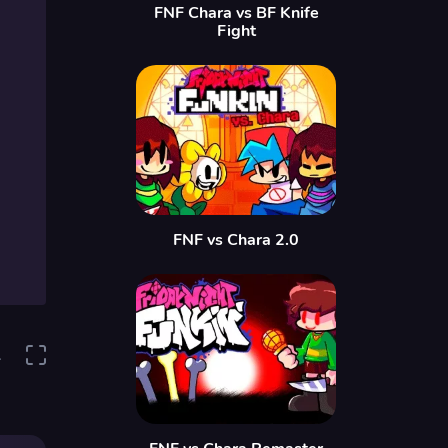
FNF Chara vs BF Knife
Fight
FNF vs Chara 2.0
1