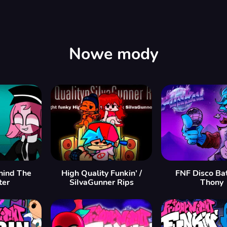
Nowe mody
hind The
High Quality Funkin’ /
FNF Disco Bat
ter
SiIvaGunner Rips
Thony