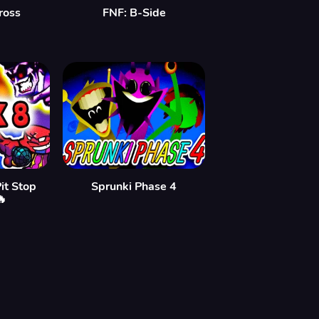
ross
FNF: B-Side
it Stop
Sprunki Phase 4
🔥