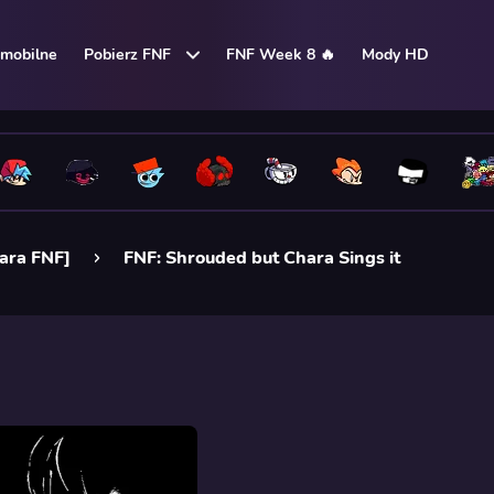
mobilne
Pobierz FNF
FNF Week 8 🔥
Mody HD
ara FNF]
FNF: Shrouded but Chara Sings it