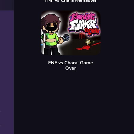
FNF vs Chara Remaster
FNF vs Chara: Game
Over
.
,