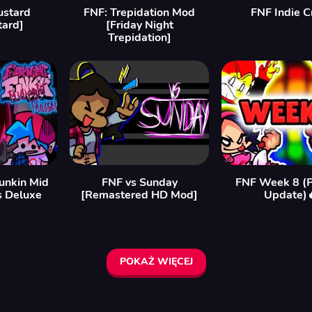
ustard
FNF: Trepidation Mod
FNF Indie C
tard]
[Friday Night
Trepidation]
Funkin Mid
FNF vs Sunday
FNF Week 8 (P
s Deluxe
[Remastered HD Mod]
Update)
POKAŻ WIĘCEJ