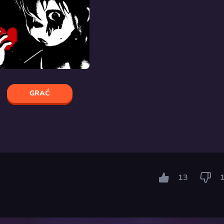
GRAĆ
13