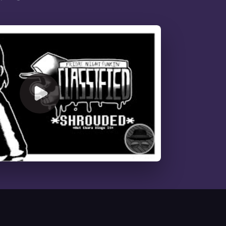
00:00
/
02:58