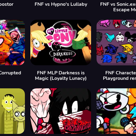
postor
FNF vs Hypno's Lullaby
FNF vs Sonic.exe
Escape M
Corrupted
FNF MLP Darkness is
FNF Characte
Magic (Loyalty Lunacy)
Playground re