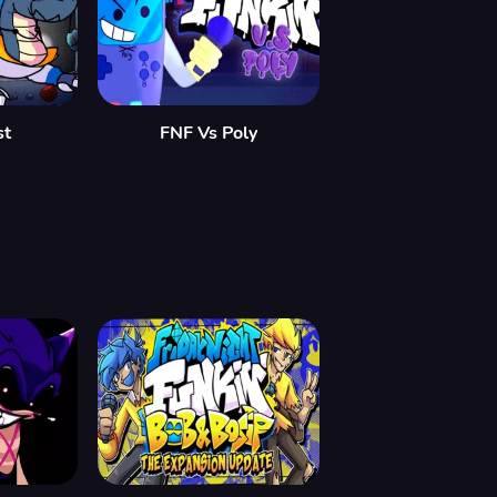
st
FNF Vs Poly